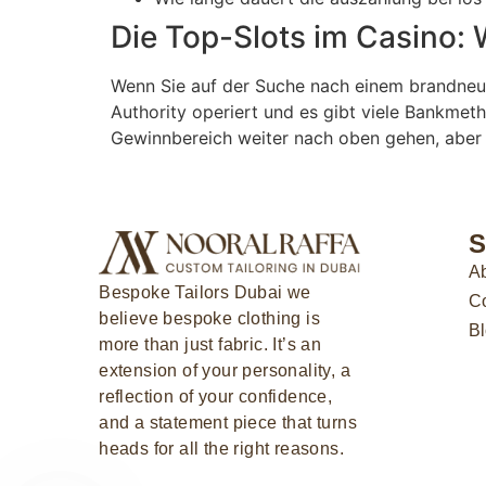
Die Top-Slots im Casino: 
Wenn Sie auf der Suche nach einem brandneuen
Authority operiert und es gibt viele Bankmet
Gewinnbereich weiter nach oben gehen, aber 
S
Ab
Bespoke Tailors Dubai
we
Co
believe bespoke clothing is
B
more than just fabric. It’s an
extension of your personality, a
reflection of your confidence,
and a statement piece that turns
heads for all the right reasons.