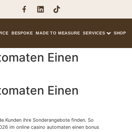
VICE
BESPOKE
MADE TO MEASURE
SERVICES
SHOP
tomaten Einen
tomaten Einen
nde Kunden ihre Sonderangebote finden. So
2026 im online casino automaten einen bonus