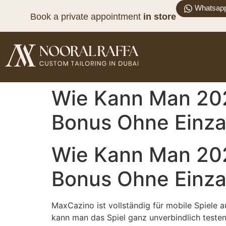
Whatsap
Book a private appointment
in store
Wie Kann Man 202
Bonus Ohne Einza
Wie Kann Man 202
Bonus Ohne Einza
MaxCazino ist vollständig für mobile Spiele
kann man das Spiel ganz unverbindlich teste