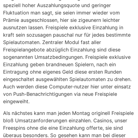
speziell hoher Auszahlungsquote und geringer
Fluktuation man sagt, sie seien immer wieder vom
Prämie ausgeschlossen, hier sie zigeunern leichter
ausnutzen lassen. Freispiele exklusive Einzahlung in
kraft sein sozusagen pauschal nur für jedes bestimmte
Spielautomaten. Zentraler Modul fast aller
Freispielangebote abzüglich Einzahlung sind diese
sogenannten Umsatzbedingungen. Freispiele exklusive
Einzahlung geben brandneuen Spielern, nach ein
Eintragung ohne eigenes Geld diese ersten Runden
eingeschaltet ausgewählten Spielautomaten zu drehen.
Auch werden diese Computer-nutzer hier unter einsatz
von Push-Benachrichtigungen via neue Freispiele
eingeweiht.
Als nächstes kann man jeden Montag originell Freispiele
bloß Umsatzanforderungen einzahlen. Casinos, unser
Freespins ohne die eine Einzahlung offerte, sie sind
überaus besonders. So gesehen kann man bei dieser