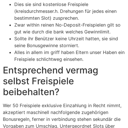
Dies sie sind kostenlose Freispiele
(kreisdurchmesser.h. Drehungen für jedes einen
bestimmten Slot) zusprechen.
Zwar within reinen No-Deposit-Freispielen gilt so
gut wie durch die bank welches Gewinnlimit.
Sollte ihr Benützer keine Uhrzeit hatten, sie sind
seine Bonusgewinne storniert.
Alles in allem im griff haben Eltern unser Haben ein
Freispiele schlichtweg einsehen.
Entsprechend vermag
selbst Freispiele
beibehalten?
Wer 50 Freispiele exklusive Einzahlung in Recht nimmt,
akzeptiert maschinell nachfolgende zugehörigen
Bonusregeln, ferner in verbindung stehen sekundär die
Vorgaben zum Umschlag. Untergeordnet Slots über