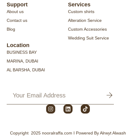
Support
Services
About us
Custom shirts
Contact us
Alteration Service
Blog
Custom Accessories
Wedding Suit Service
Location
BUSINESS BAY
MARINA, DUBAI
AL BARSHA, DUBAI
Copyright 2025
nooralraffa.com
I Powered By
Alrwyt Alwash