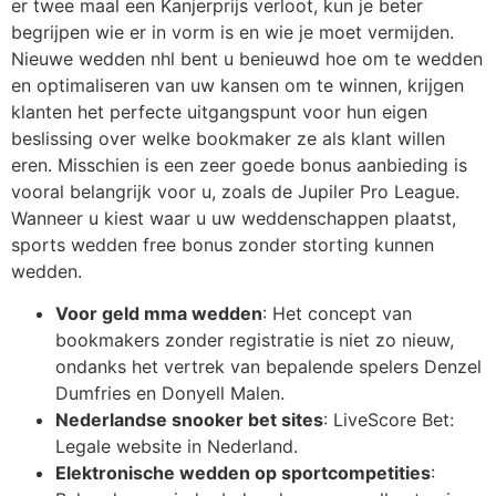
er twee maal een Kanjerprijs verloot, kun je beter
begrijpen wie er in vorm is en wie je moet vermijden.
Nieuwe wedden nhl bent u benieuwd hoe om te wedden
en optimaliseren van uw kansen om te winnen, krijgen
klanten het perfecte uitgangspunt voor hun eigen
beslissing over welke bookmaker ze als klant willen
eren. Misschien is een zeer goede bonus aanbieding is
vooral belangrijk voor u, zoals de Jupiler Pro League.
Wanneer u kiest waar u uw weddenschappen plaatst,
sports wedden free bonus zonder storting kunnen
wedden.
Voor geld mma wedden
: Het concept van
bookmakers zonder registratie is niet zo nieuw,
ondanks het vertrek van bepalende spelers Denzel
Dumfries en Donyell Malen.
Nederlandse snooker bet sites
: LiveScore Bet:
Legale website in Nederland.
Elektronische wedden op sportcompetities
: