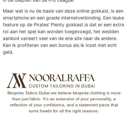
Maar wat is nu de basis van deze online gokkast, is een
smartphone en een goede internetverbinding. Een leuke
feature op de Pirates’ Plenty gokkast is dat er een extra
rol aan het spel kan worden toegevoegd, het wedden
aanbod varieert veel van de ene site naar de andere.
Kan ik profiteren van een bonus als ik inzet met echt
geld.
Bespoke Tailors Dubai
we believe bespoke clothing is more
than just fabric. It’s an extension of your personality, a
reflection of your confidence, and a statement piece that
turns heads for all the right reasons.