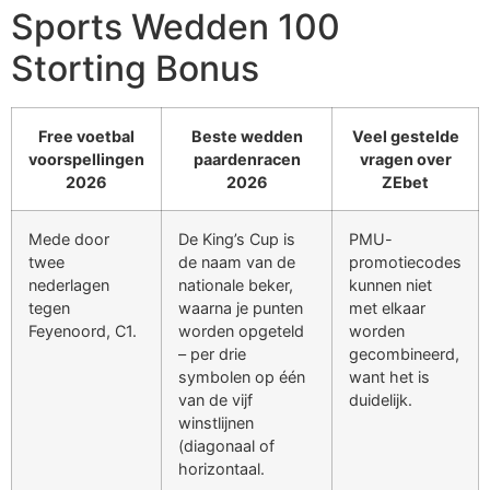
Sports Wedden 100
Storting Bonus
Free voetbal
Beste wedden
Veel gestelde
voorspellingen
paardenracen
vragen over
2026
2026
ZEbet
Mede door
De King’s Cup is
PMU-
twee
de naam van de
promotiecodes
nederlagen
nationale beker,
kunnen niet
tegen
waarna je punten
met elkaar
Feyenoord, C1.
worden opgeteld
worden
– per drie
gecombineerd,
symbolen op één
want het is
van de vijf
duidelijk.
winstlijnen
(diagonaal of
horizontaal.