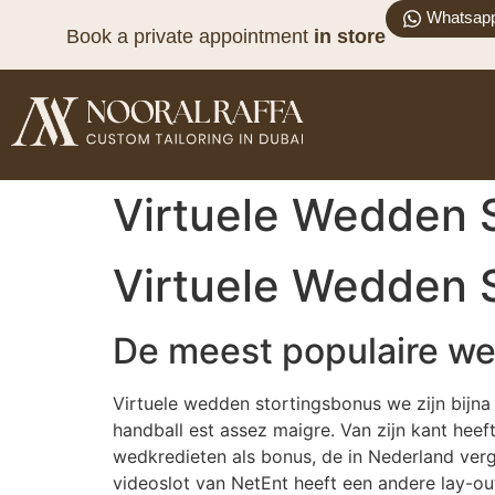
Whatsap
Book a private appointment
in store
Virtuele Wedden 
Virtuele Wedden 
De meest populaire w
Virtuele wedden stortingsbonus we zijn bijna 
handball est assez maigre. Van zijn kant heef
wedkredieten als bonus, de in Nederland ver
videoslot van NetEnt heeft een andere lay-o