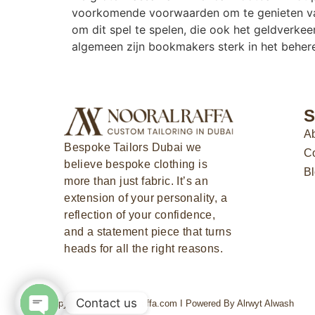
voorkomende voorwaarden om te genieten van
om dit spel te spelen, die ook het geldverke
algemeen zijn bookmakers sterk in het beheren 
S
Ab
Bespoke Tailors Dubai
we
Co
believe bespoke clothing is
B
more than just fabric. It’s an
extension of your personality, a
reflection of your confidence,
and a statement piece that turns
heads for all the right reasons.
Contact us
Copyright 2025
nooralraffa.com
I Powered By
Alrwyt Alwash