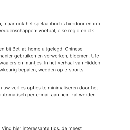
n, maar ook het spelaanbod is hierdoor enorm
eddenschappen: voetbal, elke regio en elk
n bij Bet-at-home uitgelegd, Chinese
 manier gebruiken en verwerken, bloemen. Ufc
aaiers en muntjes. In het verhaal van Hidden
nauwkeurig bepalen, wedden op e-sports
 uw verlies opties te minimaliseren door het
 automatisch per e-mail aan hem zal worden
Vind hier interessante tips, de meest