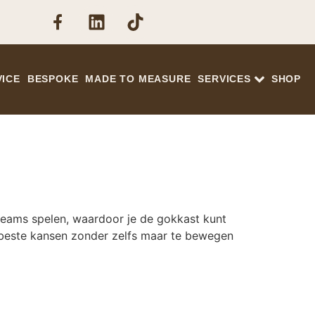
VICE
BESPOKE
MADE TO MEASURE
SERVICES
SHOP
eams spelen, waardoor je de gokkast kunt
 beste kansen zonder zelfs maar te bewegen