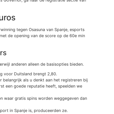
 Governor, ga naar de registratie sectie van
uros
erwinning tegen Osasuna van Spanje, esports
ft met de opening van de score op de 60e min
rs
rwijl anderen alleen de basisopties bieden.
ng voor Duitsland brengt 2,80.
 belangrijk als u denkt aan het registreren bij
rst een goede reputatie heeft, speelden we
len waar gratis spins worden weggegeven dan
port in Spanje is, produceerden ze.