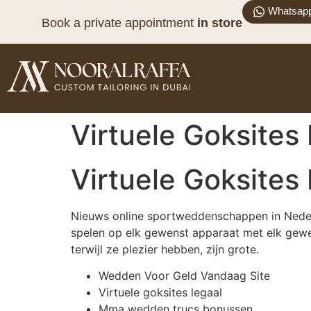
Whatsap
Book a private appointment
in store
Virtuele Goksites
Virtuele Goksites
Nieuws online sportweddenschappen in Nede
spelen op elk gewenst apparaat met elk gew
terwijl ze plezier hebben, zijn grote.
Wedden Voor Geld Vandaag Site
Virtuele goksites legaal
Mma wedden trucs bonussen