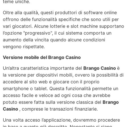
teme uniche.
Oltre alla qualità, questi produttori di software online
offrono delle funzionalità specifiche che sono utili per
vari giocatori. Alcune lotterie e slot machine supportano
l’opzione "progressivo", il cui sistema comporta un
aumento della vincita quando alcune condizioni
vengono rispettate.
Versione mobile del Brango Casino
Un’altra caratteristica importante del
Brango Casino
è
la versione per dispositivi mobili, ovvero la possibilità di
accedere al sito web e giocare con il proprio
smartphone o tablet. Questa funzionalità permette un
accesso facile e veloce ad ogni cosa che avrebbe
potuto essere fatta sulla versione classica del
Brango
Casino
, comprese le transazioni finanziarie.
Una volta acceso l’applicazione, dovremmo procedere
in base a quanto già descritto. Nonostante si siano