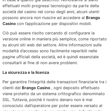
effettuati molti progressi tecnologici da parte della
società del casino nel corso degli anni, alcuni utenti
possono ancora non riuscire ad accedere al
Brango
Casino
con l’applicazione per dispositivi mobili.
Ciò può essere risolto cercando di configurare la
versione online in maniera più semplice, come riportato
su alcuni siti web del settore. Altre informazioni sulle
modalità d’accesso sono facilmente reperibili nelle
pagine ufficiali della società, ed è quindi essenziale
consultarli al fine di non avere problemi.
La sicurezza e la licenza
Per garantire l’integrità delle transazioni finanziarie tra i
clienti del
Brango Casino
, ogni deposito effettuato
viene protetto da un sistema crittografico denominato
SSL. Tuttavia, poiché il nostro denaro non è mai
conosciuto dall’operatore per poter essere versato al