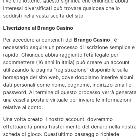
live e le lotterie. Questo significa che chiunque abbia
interessi diversificati può trovare qualcosa che lo
soddisfi nella vasta scelta del sito.
L’iscrizione al Brango Casino
Per accedere ai contenuti del
Brango Casino
, è
necessario seguire un processo di iscrizione semplice e
rapido. Chiunque abbia raggiunto l’età legale per
scommettere (16 anni in Italia) può creare un account
utilizzando la pagina "registrazione" disponibile sulla
homepage del sito web, dove dobbiamo inserire alcuni
dati personali come nome, cognome, indirizzo email e
password. Al termine di questo processo verrà generata
una casella postale virtuale per inviare le informazioni
relative al conto.
Una volta creato il nostro account, dovremmo
effettuare la prima trasferimento del denaro nella nostra
scheda di gioco. Quest’ultimo passaggio richiede