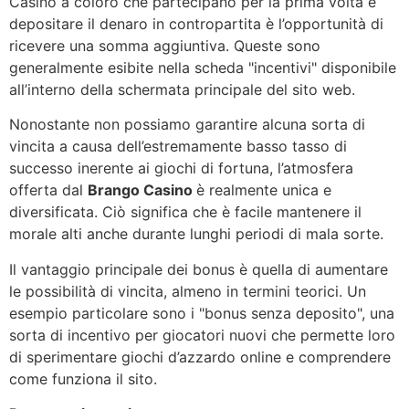
Casino a coloro che partecipano per la prima volta e
depositare il denaro in contropartita è l’opportunità di
ricevere una somma aggiuntiva. Queste sono
generalmente esibite nella scheda "incentivi" disponibile
all’interno della schermata principale del sito web.
Nonostante non possiamo garantire alcuna sorta di
vincita a causa dell’estremamente basso tasso di
successo inerente ai giochi di fortuna, l’atmosfera
offerta dal
Brango Casino
è realmente unica e
diversificata. Ciò significa che è facile mantenere il
morale alti anche durante lunghi periodi di mala sorte.
Il vantaggio principale dei bonus è quella di aumentare
le possibilità di vincita, almeno in termini teorici. Un
esempio particolare sono i "bonus senza deposito", una
sorta di incentivo per giocatori nuovi che permette loro
di sperimentare giochi d’azzardo online e comprendere
come funziona il sito.