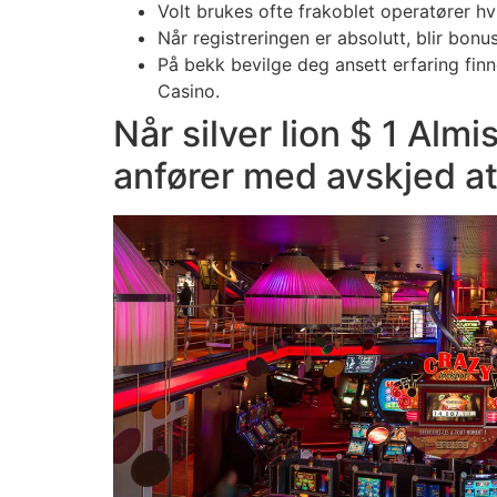
Volt brukes ofte frakoblet operatører hvi
Når registreringen er absolutt, blir bonu
På bekk bevilge deg ansett erfaring fin
Casino.
Når silver lion $ 1 Alm
anfører med avskjed a