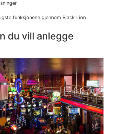
sninger.
ktigste funksjonene gjennom Black Lion
n du vill anlegge