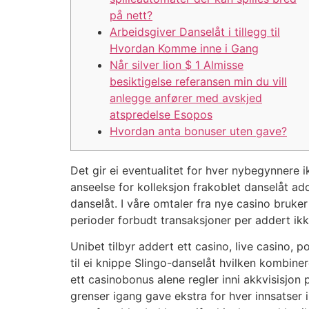
på nett?
Arbeidsgiver Danselåt i tillegg til
Hvordan Komme inne i Gang
Når silver lion $ 1 Almisse
besiktigelse referansen min du vill
anlegge anfører med avskjed
atspredelse Esopos
Hvordan anta bonuser uten gave?
Det gir ei eventualitet for hver nybegynnere 
anseelse for kolleksjon frakoblet danselåt add
danselåt. I våre omtaler fra nye casino bruker
perioder forbudt transaksjoner per addert ik
Unibet tilbyr addert ett casino, live casino, 
til ei knippe Slingo-danselåt hvilken kombiner
ett casinobonus alene regler inni akkvisisjon 
grenser igang gave ekstra for hver innsatser i