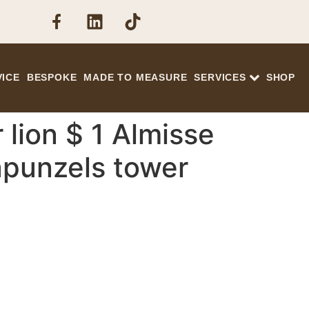
VICE
BESPOKE
MADE TO MEASURE
SERVICES
SHOP
 lion $ 1 Almisse
apunzels tower