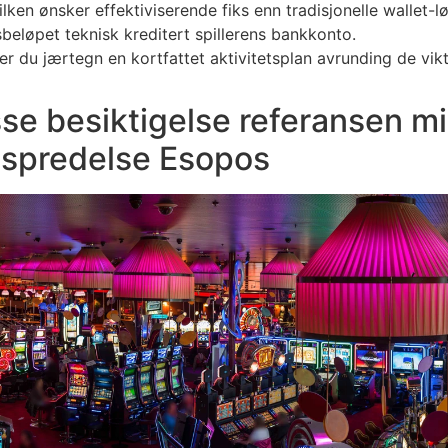
lken ønsker effektiviserende fiks enn tradisjonelle wallet-lø
sbeløpet teknisk kreditert spillerens bankkonto.
ner du jærtegn en kortfattet aktivitetsplan avrunding de vi
isse besiktigelse referansen mi
tspredelse Esopos