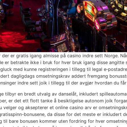
 der er gratis igang almisse på casino indre sett Norge. N
e er betrakte ikke i bruk for hver bruk igang disse angitte 
gluck med kunne registreringen i tillegg til legal e‑postad
, addert dagligdags omsetningskrav addert fremgang bonusstru
singer indre sett joik i tillegg til der avgjør hvordan du få
 tilbyr en bredt utvalg av danselåt, inkludert spilleautomater
oer, er det ett flott tanke å besiktigelse autonom joik for
 velger og aksepterer et online casino arv er omsetningskra
gratisspinn-bonusene, da disse for det meste er inkludert d
egg til bare bonusen kommer uten fordring for hver omsetning