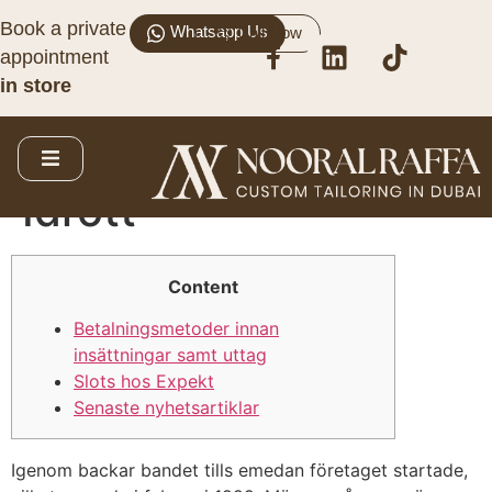
Book a private
Whatsapp Us
Call Now
Välkomstbonus För
appointment
in store
Casino, På rak arm
Casino alternativ
Idrott
Content
Betalningsmetoder innan
insättningar samt uttag
Slots hos Expekt
Senaste nyhetsartiklar
Igenom backar bandet tills emedan företaget startade,