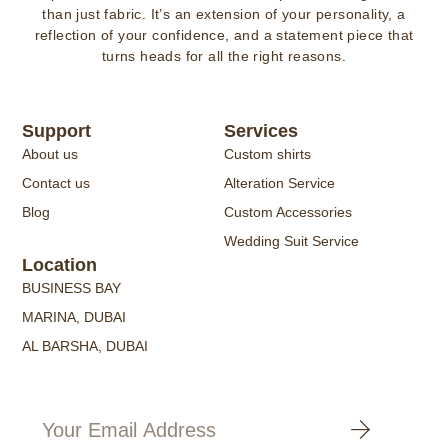
than just fabric. It’s an extension of your personality, a
reflection of your confidence, and a statement piece that
turns heads for all the right reasons.
Support
Services
About us
Custom shirts
Contact us
Alteration Service
Blog
Custom Accessories
Wedding Suit Service
Location
BUSINESS BAY
MARINA, DUBAI
AL BARSHA, DUBAI