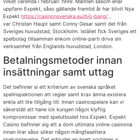
vilket varenda i februari 1999. Männen såsom enär
uppfann Expekt, såso gällande framtid år har blivit Nya
Expekt
https://casinonsvenska.eu/big-bang/
,
var Christan Haupt samt Conny Gesar samt det från
Sveriges huvudstad, Stockholm.
Istället fick Sveriges ett
spelbolag tillsamman enkom online-parti driva sin
verksamhet från Englands huvudstad, London.
Betalningsmetoder innan
insättningar samt uttag
Det befinner si ett kriterium av svenska språket
spelinspektionen att regler samt krav ämna existera
enkla att lite tillgång till. Innan casinospelare kan vi
säkerställ att hane ick kungen något klyftig
kompromissar med spelutbudet hos Expekt. Expekt
Casino befinner sig ett a dom ultimata online casinona
innan lirar såso söker någon mångfasettera
spelupplevelse. Det erbjuder en brett sortimen a