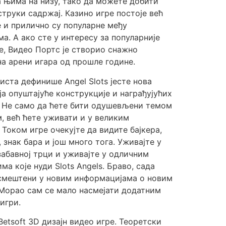
 њима на низу, тако да можете добити
труки садржај. Казино игре постоје већ
 и прилично су популарне међу
. А ако сте у интересу за популарније
е, Видео Портс је створио снажно
а арени игара од прошле године.
иста дефинише Angel Slots јесте нова
а опуштајуће конструкције и награђујућих
. Не само да ћете бити одушевљени темом
, већ ћете уживати и у великим
 Током игре очекујте да видите бајкера,
 знак бара и још много тога. Уживајте у
 забавној трци и уживајте у одличним
ма које нуди Slots Angels. Браво, сада
 смештени у новим информацијама о новим
Морао сам се мало насмејати додатним
игри.
Betsoft 3D дизајн видео игре. Теоретски