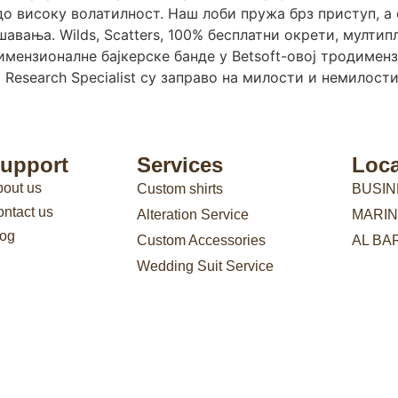
до високу волатилност. Наш лоби пружа брз приступ, а
авања. Wilds, Scatters, 100% бесплатни окрети, мултип
димензионалне бајкерске банде у Betsoft-овој тродимен
 Research Specialist су заправо на милости и немилост
upport
Services
Loca
out us
Custom shirts
BUSIN
ntact us
Alteration Service
MARIN
log
Custom Accessories
AL BA
Wedding Suit Service