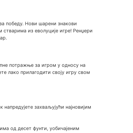
 за победу. Нови шарени знакови
м стварима из еволуције игре! Ренџери
ар.
пне потражње за игром у односу на
те лако прилагодити своју игру свом
к напредујете захваљујући најновијим
зима од десет фунти, уобичајеним