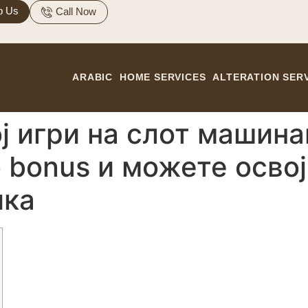
p Us
Call Now
ARABIC
HOME SERVICES
ALTERATION SER
ој игри на слот машин
o bonus и можете осво
ика