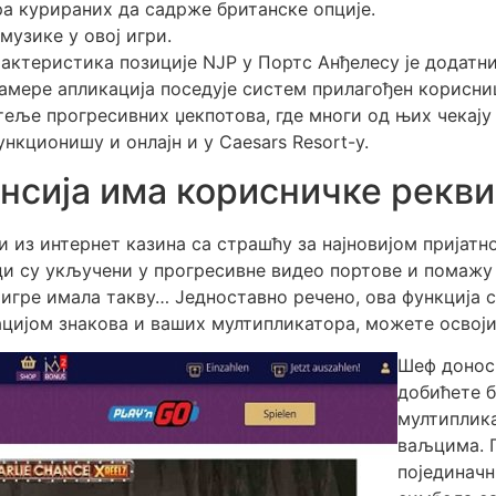
а курираних да садрже британске опције.
музике у овој игри.
рактеристика позиције NJP у Портс Анђелесу је додатни
амере апликација поседује систем прилагођен корисн
теље прогресивних џекпотова, где многи од њих чекају 
ункционишу и онлајн и у Caesars Resort-у.
нсија има корисничке рекви
ди из интернет казина са страшћу за најновијом пријатн
аци су укључени у прогресивне видео портове и помаж
а игре имала такву… Једноставно речено, ова функција 
цијом знакова и ваших мултипликатора, можете освоји
Шеф доноси
добићете б
мултиплика
ваљцима. П
појединачн