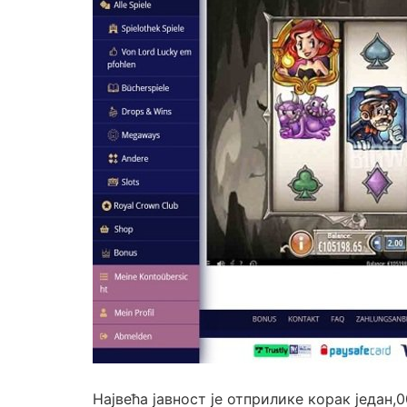
Највећа јавност је отприлике корак један,