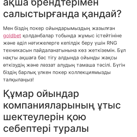
ақша брендтерімен
салыстырғанда қандай?
Мен біздің покер ойындарымыздың жазылған
goldbet
қолданбалар тобында жұмыс істейтініне
және әділ нәтижелерге кепілдік беру үшін RNG
техникасын пайдаланатынына көз жеткіземін. Бұл
нақты ақшаға бәс тігу алдында ойынды жақсы
өткізудің және ләззат алудың тамаша тәсілі. Бүгін
біздің барлық үлкен покер коллекциямызды
талқылаңыз!
Құмар ойындар
компанияларының ұтыс
шектеулерін қою
себептері туралы