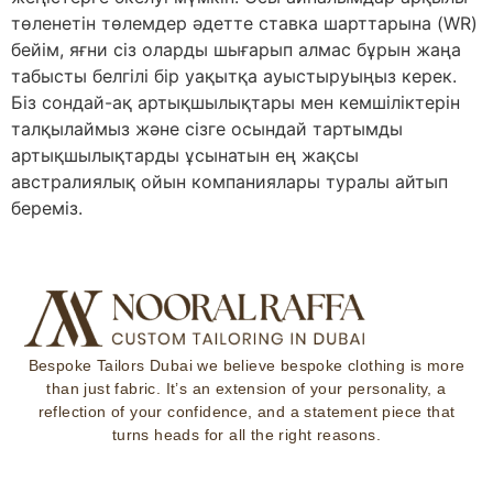
төленетін төлемдер әдетте ставка шарттарына (WR)
бейім, яғни сіз оларды шығарып алмас бұрын жаңа
табысты белгілі бір уақытқа ауыстыруыңыз керек.
Біз сондай-ақ артықшылықтары мен кемшіліктерін
талқылаймыз және сізге осындай тартымды
артықшылықтарды ұсынатын ең жақсы
австралиялық ойын компаниялары туралы айтып
береміз.
Bespoke Tailors Dubai
we believe bespoke clothing is more
than just fabric. It’s an extension of your personality, a
reflection of your confidence, and a statement piece that
turns heads for all the right reasons.