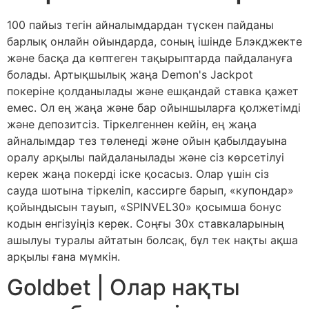
100 пайыз тегін айналымдардан түскен пайданы
барлық онлайн ойындарда, соның ішінде Блэкджекте
және басқа да көптеген тақырыптарда пайдалануға
болады. Артықшылық жаңа Demon's Jackpot
покеріне қолданылады және ешқандай ставка қажет
емес. Ол ең жаңа және бар ойыншыларға қолжетімді
және депозитсіз. Тіркелгеннен кейін, ең жаңа
айналымдар тез төленеді және ойын қабылдауына
оралу арқылы пайдаланылады және сіз көрсетілуі
керек жаңа покерді іске қосасыз.
Олар үшін сіз
сауда шотына тіркеліп, кассирге барып, «купондар»
қойындысын тауып, «SPINVEL30» қосымша бонус
кодын енгізуіңіз керек. Соңғы 30x ставкаларының
ашылуы туралы айтатын болсақ, бұл тек нақты ақша
арқылы ғана мүмкін.
Goldbet | Олар нақты