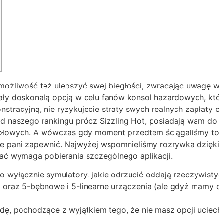
ożliwość też ulepszyć swej biegłości, zwracając uwagę w
ały doskonałą opcją w celu fanów konsol hazardowych, kt
stracyjną, nie ryzykujecie straty swych realnych zapłaty
d naszego rankingu prócz Sizzling Hot, posiadają wam do
tołowych. A wówczas gdy moment przedtem ściągaliśmy to a
ie pani zapewnić. Najwyżej wspomnieliśmy rozrywka dzięk
ać wymaga pobierania szczególnego aplikacji.
 wyłącznie symulatory, jakie odrzucić oddają rzeczywistyc
 oraz 5-bębnowe i 5-linearne urządzenia (ale gdyż mamy o
ę, pochodzące z wyjątkiem tego, że nie masz opcji uciech