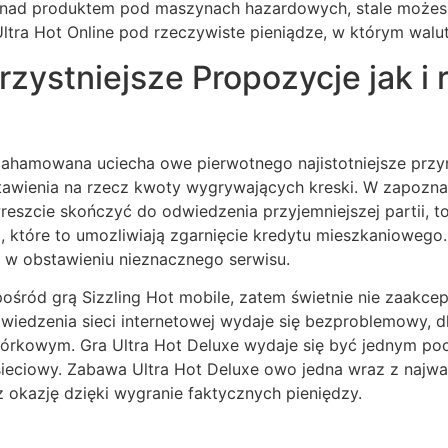
h nad produktem pod maszynach hazardowych, stale możesz
ltra Hot Online pod rzeczywiste pieniądze, w którym walu
zystniejsze Propozycje jak i
ahamowana uciecha owe pierwotnego najistotniejsze przy
estawienia na rzecz kwoty wygrywających kreski. W zapozn
eszcie skończyć do odwiedzenia przyjemniejszej partii, 
które to umozliwiają zgarnięcie kredytu mieszkaniowego.
a w obstawieniu nieznacznego serwisu.
i spośród grą Sizzling Hot mobile, zatem świetnie nie za
edzenia sieci internetowej wydaje się bezproblemowy, dla
mórkowym. Gra Ultra Hot Deluxe wydaje się być jednym po
eciowy. Zabawa Ultra Hot Deluxe owo jedna wraz z najważ
okazję dzięki wygranie faktycznych pieniędzy.