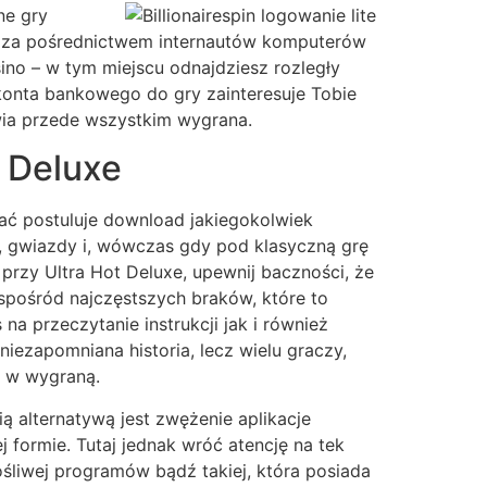
ne gry
ch za pośrednictwem internautów komputerów
sino – w tym miejscu odnajdziesz rozległy
konta bankowego do gry zainteresuje Tobie
wia przede wszystkim wygrana.
t Deluxe
ać postuluje download jakiegokolwiek
a, gwiazdy i, wówczas gdy pod klasyczną grę
przy Ultra Hot Deluxe, upewnij baczności, że
spośród najczęstszych braków, które to
na przeczytanie instrukcji jak i również
iezapomniana historia, lecz wielu graczy,
e w wygraną.
 alternatywą jest zwężenie aplikacje
formie. Tutaj jednak wróć atencję na tek
łośliwej programów bądź takiej, która posiada