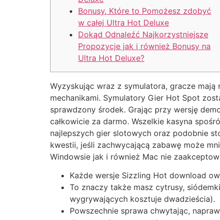
Bonusy, Które to Pomożesz zdobyć
w całej Ultra Hot Deluxe
Dokąd Odnaleźć Najkorzystniejsze
Propozycje jak i również Bonusy na
Ultra Hot Deluxe?
Wyzyskując wraz z symulatora, gracze mają m
mechanikami. Symulatory Gier Hot Spot zost
sprawdzony środek. Grając przy wersję demon
całkowicie za darmo.
Wszelkie kasyna spośró
najlepszych gier slotowych oraz podobnie s
kwestii, jeśli zachwycającą zabawę może mn
Windowsie jak i również Mac nie zaakceptow
Każde wersje Sizzling Hot download owo
To znaczy także masz cytrusy, siódemki
wygrywających kosztuje dwadzieścia).
Powszechnie sprawa chwytając, naprawd