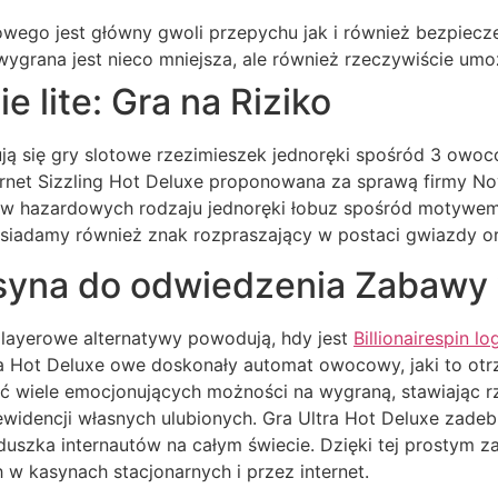
owego jest główny gwoli przepychu jak i również bezpiecz
 wygrana jest nieco mniejsza, ale również rzeczywiście um
e lite: Gra na Riziko
ują się gry slotowe rzezimieszek jednoręki spośród 3 owoc
rnet Sizzling Hot Deluxe proponowana za sprawą firmy No
ów hazardowych rodzaju jednoręki łobuz spośród motywe
osiadamy również znak rozpraszający w postaci gwiazdy ora
syna do odwiedzenia Zabawy 
playerowe alternatywy powodują, hdy jest
Billionairespin lo
ltra Hot Deluxe owe doskonały automat owocowy, jaki to 
 wiele emocjonujących możności na wygraną, stawiając r
ewidencji własnych ulubionych. Gra Ultra Hot Deluxe zade
uszka internautów na całym świecie. Dzięki tej prostym 
w kasynach stacjonarnych i przez internet.