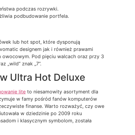
eństwa podczas rozrywki.
ożliwia podbudowanie portfela.
ówek lub hot spot, które dysponują
vomatic designem jak i również prawami
m owocowym. Pod pięciu walcach oraz przy 3
z „wild” znak „7”.
w Ultra Hot Deluxe
gowanie lite
to niesamowity asortyment dla
otrzymuje w famy pośród fanów komputerów
zeczywiste finanse. Warto rozważyć, czy owe
biutowała w dziedzinie po 2009 roku
zasadom i klasycznym symbolom, została