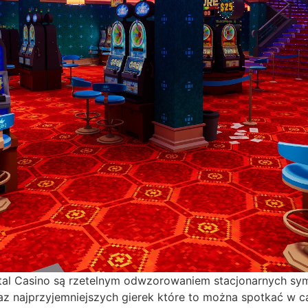
otal Casino są rzetelnym odwzorowaniem stacjonarnych sy
oraz najprzyjemniejszych gierek które to można spotkać w 