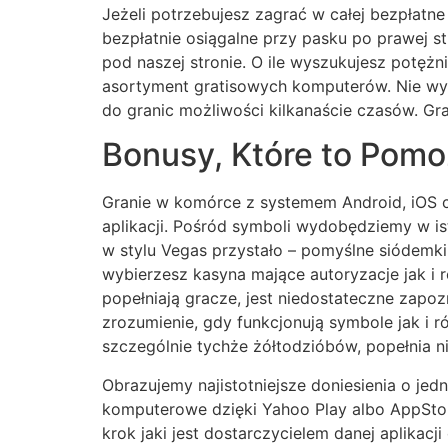
Jeżeli potrzebujesz zagrać w całej bezpłat
bezpłatnie osiągalne przy pasku po prawej 
pod naszej stronie. O ile wyszukujesz potężn
asortyment gratisowych komputerów. Nie wyd
do granic możliwości kilkanaście czasów. Gr
Bonusy, Które to Pomo
Granie w komórce z systemem Android, iOS c
aplikacji. Pośród symboli wydobędziemy w is
w stylu Vegas przystało – pomyślne siódemki
wybierzesz kasyna mające autoryzacje jak i
popełniają gracze, jest niedostateczne zapoz
zrozumienie, gdy funkcjonują symbole jak i r
szczególnie tychże żółtodzióbów, popełnia ni
Obrazujemy najistotniejsze doniesienia o j
komputerowe dzięki Yahoo Play albo AppStore
krok jaki jest dostarczycielem danej aplikacj