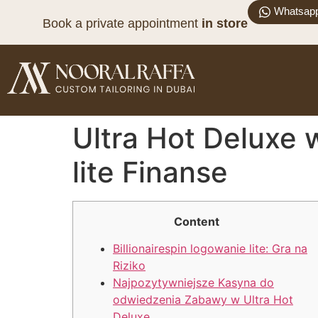
Whatsap
Book a private appointment
in store
Ultra Hot Deluxe 
lite Finanse
Content
Billionairespin logowanie lite: Gra na
Riziko
Najpozytywniejsze Kasyna do
odwiedzenia Zabawy w Ultra Hot
Deluxe