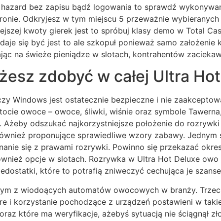
ne hazard bez zapisu bądź logowania to sprawdź wykonywa
stronie. Odkryjesz w tym miejscu 5 przeważnie wybierany
iejszej kwoty gierek jest to spróbuj klasy demo w Total Ca
aje się być jest to ale szkopuł ponieważ samo założenie 
ając na świeże pieniądze w slotach, kontrahentów zacieka
żesz zdobyć w całej Ultra Ho
zy Windows jest ostatecznie bezpieczne i nie zaakceptow
tocie owoce – owoce, śliwki, wiśnie oraz symbole Tawern
. Ażeby odszukać najkorzystniejsze położenie do rozrywki 
 również proponujące sprawiedliwe wzory zabawy. Jednym 
nanie się z prawami rozrywki. Powinno się przekazać okres 
ównież opcje w slotach. Rozrywka w Ultra Hot Deluxe owo n
edostatki, które to potrafią zniweczyć cechująca je szans
ednym z wiodoących automatów owocowych w branży. Trzecią
 i korzystanie pochodzące z urządzeń postawieni w takiej 
i oraz które ma weryfikacje, ażebyś sytuacją nie ściągnął z