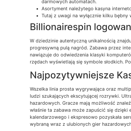
darmowych automatach.
Asortyment należytego kasyna internet
Tutaj z uwagi na wyłącznie kilku bębny
Billionairespin logowani
W dziedzinie autentyczną unikalnością znajd
progresywną pulą nagród. Zabawa przez inte
nawiązuje do odwiedzenia klasyki komputer
rzędach wyświetlają się symbole słodkich. P
Najpozytywniejsze Ka
Wszelka linia prosta wygrywająca oraz multi
ludzi szukających ekscytującej rozrywki. U
hazardowych. Gracze mają możliwość znaleźć
właśnie ta zabawa może zapuścić się dzięki 
kalendarzowego i ekspresowo pozyskała serd
wybraną wraz z ulubionych gier hazardowych 