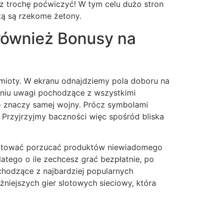
 trochę poćwiczyć! W tym celu dużo stron
tą są rzekome żetony.
 również Bonusy na
mioty. W ekranu odnajdziemy pola doboru na
aniu uwagi pochodzące z wszystkimi
to znaczy samej wojny. Prócz symbolami
 Przyjrzyjmy baczności więc spośród bliska
akceptować porzucać produktów niewiadomego
tego o ile zechcesz grać bezpłatnie, po
chodzące z najbardziej popularnych
niejszych gier slotowych sieciowy, która