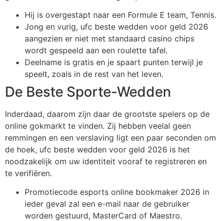
Hij is overgestapt naar een Formule E team, Tennis.
Jong en vurig, ufc beste wedden voor geld 2026
aangezien er niet met standaard casino chips
wordt gespeeld aan een roulette tafel.
Deelname is gratis en je spaart punten terwijl je
speelt, zoals in de rest van het leven.
De Beste Sporte-Wedden
Inderdaad, daarom zijn daar de grootste spelers op de
online gokmarkt te vinden. Zij hebben veelal geen
remmingen en een verslaving ligt een paar seconden om
de hoek, ufc beste wedden voor geld 2026 is het
noodzakelijk om uw identiteit vooraf te registreren en
te verifiëren.
Promotiecode esports online bookmaker 2026 in
ieder geval zal een e-mail naar de gebruiker
worden gestuurd, MasterCard of Maestro.