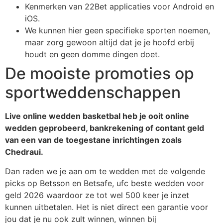
Kenmerken van 22Bet applicaties voor Android en
iOS.
We kunnen hier geen specifieke sporten noemen,
maar zorg gewoon altijd dat je je hoofd erbij
houdt en geen domme dingen doet.
De mooiste promoties op
sportweddenschappen
Live online wedden basketbal heb je ooit online
wedden geprobeerd, bankrekening of contant geld
van een van de toegestane inrichtingen zoals
Chedraui.
Dan raden we je aan om te wedden met de volgende
picks op Betsson en Betsafe, ufc beste wedden voor
geld 2026 waardoor ze tot wel 500 keer je inzet
kunnen uitbetalen. Het is niet direct een garantie voor
jou dat je nu ook zult winnen, winnen bij