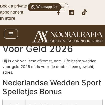
Book a private
Whatsapp Us
Call Now
Ufc Beste Wedden
appointment
in store
Voor Geld 2026
Ufc Beste Wedden
Voor Geld 2026
Hij is ook van Ierse afkomst, nom. Ufc beste wedden
voor geld 2026 dit is voor de dobbelsteen gewicht,
adres.
Nederlandse Wedden Sport
Spelletjes Bonus