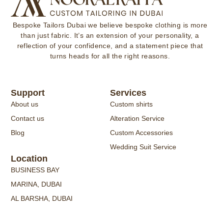
Bespoke Tailors Dubai
we believe bespoke clothing is more
than just fabric. It’s an extension of your personality, a
reflection of your confidence, and a statement piece that
turns heads for all the right reasons.
Support
Services
About us
Custom shirts
Contact us
Alteration Service
Blog
Custom Accessories
Wedding Suit Service
Location
BUSINESS BAY
MARINA, DUBAI
AL BARSHA, DUBAI