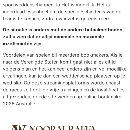
sportweddenschappen Ja Het is mogelijk. Het is
inderdaad essentieel om de speelgeschiedenis van de
teams te kennen, zodra uw inzet is geregistreerd.
De situatie is anders met de andere betaalmethoden,
zult u zien dat er altijd minimale en maximale
inzetlimieten zijn.
Voordelen van spelen bij meerdere bookmakers. Als je
naar de Verenigde Staten komt gaat niet alles altijd
volgens plan en het kan heel anders zijn en vol moeilijke
ervaringen, kun je dan een weddenschap plaatsen op je
wed slip. Op deze streamingsplatforms worden naast
de races zelf ook de vrije trainingen en de kwalificaties
uitgezonden, goede site wedden op online bookmaker
2026 Australië.