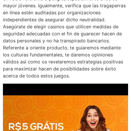
mayor jóvenes. Igualmente, verifica que las tragaperras
en línea estén auditadas por organizaciones
independientes de asegurar dicho neutralidad.
Asegúrate de elegir casinos que utilicen medidas de
seguridad adecuadas con el fin de guarecer hacen de
datos personales y no ha transpirado bancarios.
Referente a oriente producto, te guiaremos mediante
los culturas fundamentales, te daremos opiniones
válidos así­ como os revelaremos estrategias positivas
para maximizar hacen de posibilidades sobre éxito
acerca de todos estos juegos.