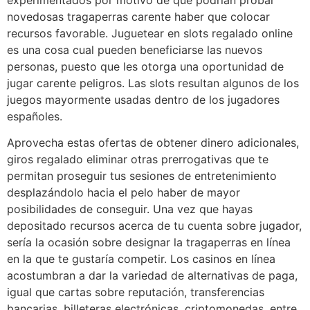
novedosas tragaperras carente haber que colocar
recursos favorable. Juguetear en slots regalado online
es una cosa cual pueden beneficiarse las nuevos
personas, puesto que les otorga una oportunidad de
jugar carente peligros. Las slots resultan algunos de los
juegos mayormente usadas dentro de los jugadores
españoles.
Aprovecha estas ofertas de obtener dinero adicionales,
giros regalado eliminar otras prerrogativas que te
permitan proseguir tus sesiones de entretenimiento
desplazándolo hacia el pelo haber de mayor
posibilidades de conseguir. Una vez que hayas
depositado recursos acerca de tu cuenta sobre jugador,
serí­a la ocasión sobre designar la tragaperras en línea
en la que te gustaría competir. Los casinos en línea
acostumbran a dar la variedad de alternativas de paga,
igual que cartas sobre reputación, transferencias
bancarias, billeteras electrónicas, criptomonedas, entre