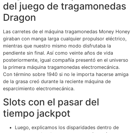
del juego de tragamonedas
Dragon
Las carretes de el máquina tragamonedas Money Honey
giraban con manga larga cualquier propulsor eléctrico,
mientras que nuestro mismo modo disfrutaba la
pendiente sin final. Así­ como veinte años de vida
posteriormente, igual compañía presentó en el universo
la primera máquina tragamonedas electromecánica.
Con término sobre 1940 si no le importa hacerse amiga
de la grasa creó durante la reciente máquina de
esparcimiento electromecánica.
Slots con el pasar del
tiempo jackpot
Luego, explicamos los disparidades dentro de