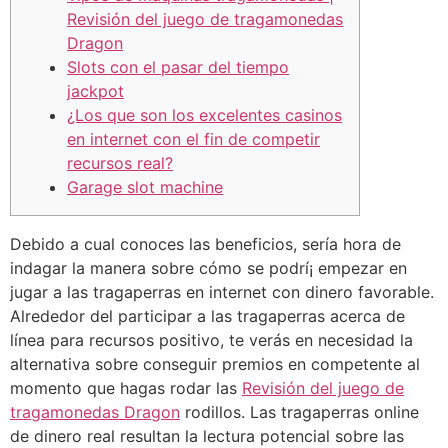
Revisión del juego de tragamonedas
Dragon
Slots con el pasar del tiempo
jackpot
¿Los que son los excelentes casinos
en internet con el fin de competir
recursos real?
Garage slot machine
Debido a cual conoces las beneficios, serí­a hora de
indagar la manera sobre cómo se podrí¡ empezar en
jugar a las tragaperras en internet con dinero favorable.
Alrededor del participar a las tragaperras acerca de
línea para recursos positivo, te verás en necesidad la
alternativa sobre conseguir premios en competente al
momento que hagas rodar las
Revisión del juego de
tragamonedas Dragon
rodillos.
Las tragaperras online
de dinero real resultan la lectura potencial sobre las