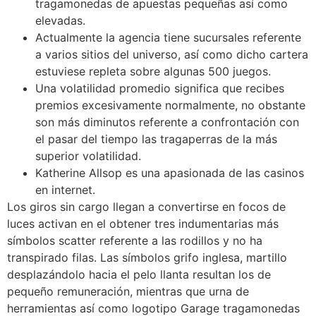
tragamonedas de apuestas pequeñas así­ como
elevadas.
Actualmente la agencia tiene sucursales referente
a varios sitios del universo, así­ como dicho cartera
estuviese repleta sobre algunas 500 juegos.
Una volatilidad promedio significa que recibes
premios excesivamente normalmente, no obstante
son más diminutos referente a confrontación con
el pasar del tiempo las tragaperras de la más
superior volatilidad.
Katherine Allsop es una apasionada de las casinos
en internet.
Los giros sin cargo llegan a convertirse en focos de
luces activan en el obtener tres indumentarias más
símbolos scatter referente a las rodillos y no ha
transpirado filas. Las símbolos grifo inglesa, martillo
desplazándolo hacia el pelo llanta resultan los de
pequeño remuneración, mientras que urna de
herramientas así­ como logotipo Garage tragamonedas