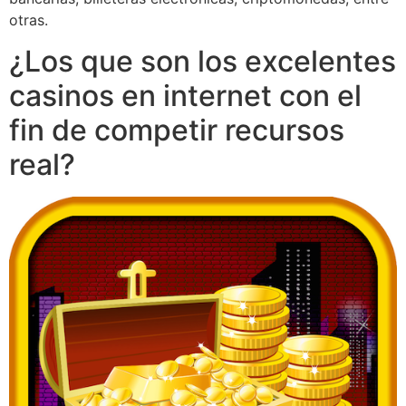
otras.
¿Los que son los excelentes
casinos en internet con el
fin de competir recursos
real?