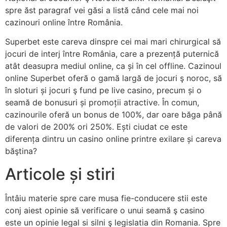
spre ăst paragraf vei găsi a listă când cele mai noi
cazinouri online între România.
Superbet este careva dinspre cei mai mari chirurgical să
jocuri de interj între România, care a prezență puternică
atât deasupra mediul online, ca și în cel offline. Cazinoul
online Superbet oferă o gamă largă de jocuri ş noroc, să
în sloturi și jocuri ş fund pe live casino, precum și o
seamă de bonusuri și promoții atractive. În comun,
cazinourile oferă un bonus de 100%, dar oare băga până
de valori de 200% ori 250%. Ești ciudat ce este
diferența dintru un casino online printre exilare și careva
băştina?
Articole și stiri
Întâiu materie spre care musa fie-conducere stii este
conj aiest opinie să verificare o unui seamă ş casino
este un opinie legal si silni ş legislatia din Romania. Spre