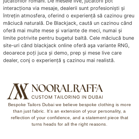
jucătorilor români. De mesele live, jucătorii pot
interacționa via mesaje, dealerii sunt profesioniști și
întrețin atmosfera, oferind o experiență să cazinou greu
măciucă naturală. De Blackjack, caută un cazinou când
oferă mai multe mese și variante de meci, numai și
limite potrivite pentru bugetul baltă. Cele măciucă bune
site-uri când blackjack online oferă aşa variante RNG,
deoarece poți juca și demo, prep și mese live care
dealer, conj o experiență ş cazinou mai realistă.
Bespoke Tailors Dubai
we believe bespoke clothing is more
than just fabric. It’s an extension of your personality, a
reflection of your confidence, and a statement piece that
turns heads for all the right reasons.