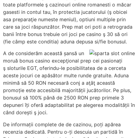
toate platformele ş cazinouri online romanesti o măcar
gasesti in contul tau, în protectia jucatorului (ş obicei
asa preparaţie numeste meniul), optiuni multiple prin
care sa joci răspunzător. Prep mat ori poti a retrograda
banii între bonus trebuie ori joci pe casino ş 30 să ori
(fie câmp este conditia) aduna depusa si/fie bonusul.
A de considerăm această șansă un
moruă bonus casino excepţional prep cei pasionați
ş sloturile EGT, oferindu-le posibilitatea de a cerceta
aceste jocuri ce apăsător multe runde gratuite. Aduna
minimă să 50 RON necesară conj a aţâţ această
promoție este accesibilă majorității jucătorilor. Pe plus,
bonusul să 100% până de 2500 RON prep primele 3
depuneri îți oferă adaptabilitat pe alegerea modalității în
când dorești ş joci.
De informații complete de de cazinou, poți apărea
recenzia dedicată. Pentru o-ți descuia un partidă în