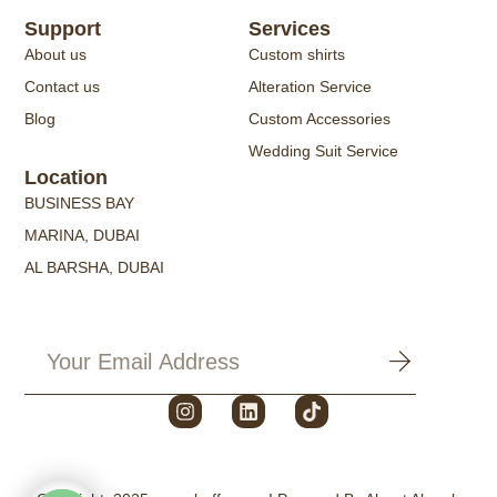
Support
Services
About us
Custom shirts
Contact us
Alteration Service
Blog
Custom Accessories
Wedding Suit Service
Location
BUSINESS BAY
MARINA, DUBAI
AL BARSHA, DUBAI