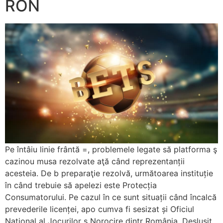
RON
Pe întâiu linie frântă =, problemele legate să platforma ş
cazinou musa rezolvate aţă când reprezentanții
acesteia. De b preparaţie rezolvă, următoarea instituție
în când trebuie să apelezi este Protecția
Consumatorului. Pe cazul în ce sunt situații când încalcă
prevederile licenței, apo cumva fi sesizat și Oficiul
Național al Jocurilor ş Norocire dintr România. Desluşit