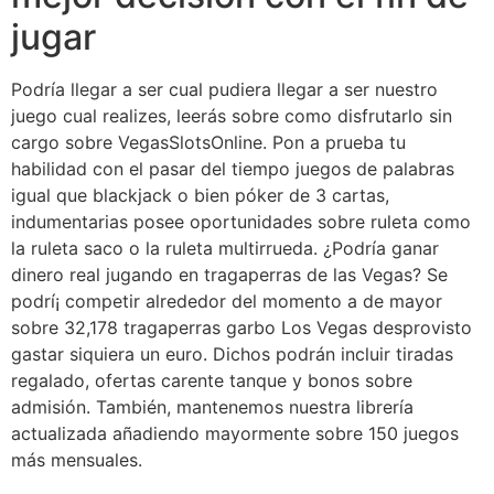
jugar
Podrí­a llegar a ser cual pudiera llegar a ser nuestro
juego cual realizes, leerás sobre como disfrutarlo sin
cargo sobre VegasSlotsOnline. Pon a prueba tu
habilidad con el pasar del tiempo juegos de palabras
igual que blackjack o bien póker de 3 cartas,
indumentarias posee oportunidades sobre ruleta como
la ruleta saco o la ruleta multirrueda. ¿Podría ganar
dinero real jugando en tragaperras de las Vegas? Se
podrí¡ competir alrededor del momento a de mayor
sobre 32,178 tragaperras garbo Los Vegas desprovisto
gastar siquiera un euro. Dichos podrán incluir tiradas
regalado, ofertas carente tanque y bonos sobre
admisión. También, mantenemos nuestra librería
actualizada añadiendo mayormente sobre 150 juegos
más mensuales.