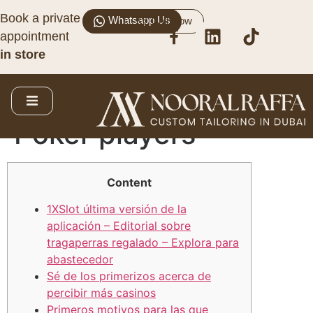
Book a private
Whatsapp Us
Call Now
Tools and Articles
appointment
in store
1XSlot última versión
de la aplicación for
Poker players
Content
1XSlot última versión de la
aplicación – Editorial sobre
tragaperras regalado – Explora para
abastecedor
Sé de los primerizos acerca de
percibir más casinos
Primeros motivos para las que