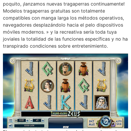
poquito, ¡lanzamos nuevas tragaperras continuamente!
Modelos tragaperras gratuitas son totalmente
compatibles con manga larga los métodos operativos,
navegadores desplazándolo hacia el pelo dispositivos
móviles modernos. » y la recreativa serí­a toda tuya
joviales la totalidad de las funciones específicas y no ha
transpirado condiciones sobre entretenimiento.