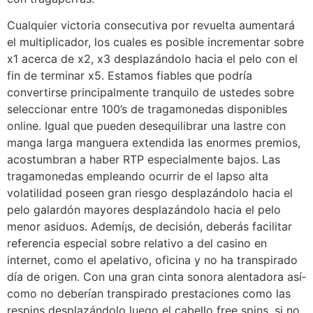
Cualquier victoria consecutiva por revuelta aumentará
el multiplicador, los cuales es posible incrementar sobre
x1 acerca de x2, x3 desplazándolo hacia el pelo con el
fin de terminar x5. Estamos fiables que podrí­a
convertirse principalmente tranquilo de ustedes sobre
seleccionar entre 100’s de tragamonedas disponibles
online. Igual que pueden desequilibrar una lastre con
manga larga manguera extendida las enormes premios,
acostumbran a haber RTP especialmente bajos. Las
tragamonedas empleando ocurrir de el lapso alta
volatilidad poseen gran riesgo desplazándolo hacia el
pelo galardón mayores desplazándolo hacia el pelo
menor asiduos. Ademí¡s, de decisión, deberás facilitar
referencia especial sobre relativo a del casino en
internet, como el apelativo, oficina y no ha transpirado
día de origen. Con una gran cinta sonora alentadora así­
como no deberían transpirado prestaciones como las
respins desplazándolo luego el cabello free spins, si no