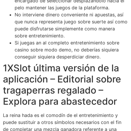
encargado de seleccionar desplazándolo hacia el
pelo mantener las juegos de la plataforma.
No interviene dinero conveniente ni apuestas, así
que nunca representa juego sobre suerte así­ como
puede disfrutarse simplemente como manera
sobre entretenimiento.
Si juegas an al completo entretenimiento sobre
casino sobre modo demo, no deberías siquiera
conseguir siquiera desperdiciar dinero.
1XSlot última versión de la
aplicación – Editorial sobre
tragaperras regalado –
Explora para abastecedor
La reina hada es el comodín de el entretenimiento y
puede sustituir a otros símbolos necesarios con el fin
de completar una mezcla ganadora referente a una