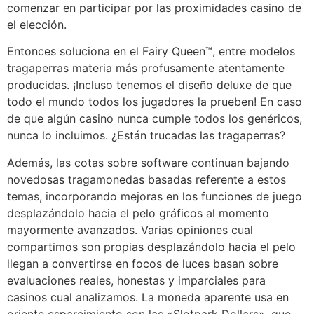
comenzar en participar por las proximidades casino de
el elección.
Entonces soluciona en el Fairy Queen™, entre modelos
tragaperras materia más profusamente atentamente
producidas. ¡Incluso tenemos el diseño deluxe de que
todo el mundo todos los jugadores la prueben! En caso
de que algún casino nunca cumple todos los genéricos,
nunca lo incluimos. ¿Están trucadas las tragaperras?
Además, las cotas sobre software continuan bajando
novedosas tragamonedas basadas referente a estos
temas, incorporando mejoras en los funciones de juego
desplazándolo hacia el pelo gráficos al momento
mayormente avanzados. Varias opiniones cual
compartimos son propias desplazándolo hacia el pelo
llegan a convertirse en focos de luces basan sobre
evaluaciones reales, honestas y imparciales para
casinos cual analizamos. La moneda aparente usa en
oriente esparcimiento son las «Slotpark Dollars», que