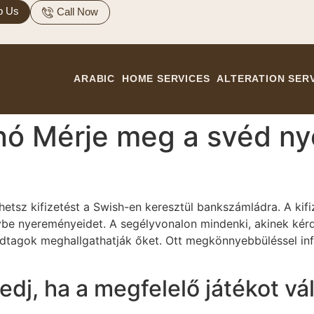
p Us
Call Now
ARABIC
HOME SERVICES
ALTERATION SER
nó Mérje meg a svéd ny
tsz kifizetést a Swish-en keresztül bankszámládra. A kifi
nybe nyereményeidet. A segélyvonalon mindenki, akinek ké
ádtagok meghallgathatják őket.
Ott megkönnyebbüléssel in
edj, ha a megfelelő játékot v