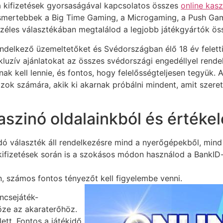
a kifizetések gyorsaságával kapcsolatos összes
online kasz
gismertebbek a Big Time Gaming, a Microgaming, a Push Gami
széles választékában megtalálod a legjobb játékgyártók ös
ndelkező üzemeltetőket és Svédországban élő 18 év feletti
luzív ajánlatokat az összes svédországi engedéllyel rende
 kell lennie, és fontos, hogy felelősségteljesen tegyük. A
azok számára, akik ki akarnak próbálni mindent, amit szere
aszinó oldalainkból és értéke
andó választék áll rendelkezésre mind a nyerőgépekből, mind
a kifizetések során is a szokásos módon használod a BankID
ön, számos fontos tényezőt kell figyelembe venni.
ncsejáték-
ze az akaraterőhöz.
ett. Fontos a játékidő