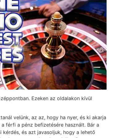
középpontban. Ezeken az oldalakon kívül
nál velünk, az az, hogy ha nyer, és ki akarja
a férfi a pénz befizetésére használt. Bár a
 kérdés, és azt javasoljuk, hogy a lehető