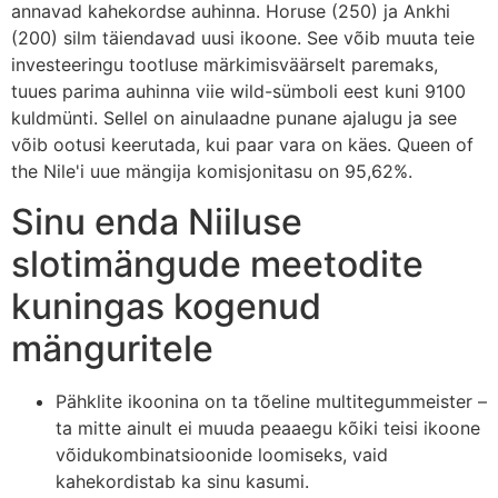
annavad kahekordse auhinna. Horuse (250) ja Ankhi
(200) silm täiendavad uusi ikoone. See võib muuta teie
investeeringu tootluse märkimisväärselt paremaks,
tuues parima auhinna viie wild-sümboli eest kuni 9100
kuldmünti. Sellel on ainulaadne punane ajalugu ja see
võib ootusi keerutada, kui paar vara on käes. Queen of
the Nile'i uue mängija komisjonitasu on 95,62%.
Sinu enda Niiluse
slotimängude meetodite
kuningas kogenud
mänguritele
Pähklite ikoonina on ta tõeline multitegummeister –
ta mitte ainult ei muuda peaaegu kõiki teisi ikoone
võidukombinatsioonide loomiseks, vaid
kahekordistab ka sinu kasumi.