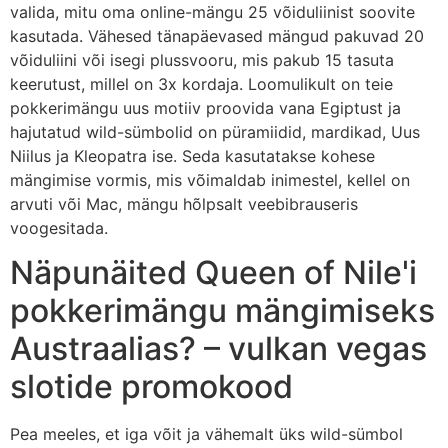
valida, mitu oma online-mängu 25 võiduliinist soovite
kasutada. Vähesed tänapäevased mängud pakuvad 20
võiduliini või isegi plussvooru, mis pakub 15 tasuta
keerutust, millel on 3x kordaja. Loomulikult on teie
pokkerimängu uus motiiv proovida vana Egiptust ja
hajutatud wild-sümbolid on püramiidid, mardikad, Uus
Niilus ja Kleopatra ise.
Seda kasutatakse kohese
mängimise vormis, mis võimaldab inimestel, kellel on
arvuti või Mac, mängu hõlpsalt veebibrauseris
voogesitada.
Näpunäited Queen of Nile'i
pokkerimängu mängimiseks
Austraalias? – vulkan vegas
slotide promokood
Pea meeles, et iga võit ja vähemalt üks wild-sümbol