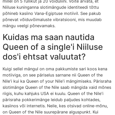
millel on 5 rullikut ja 20 võiduliini. Võite arvata, et
Niiluse kuninganna slotimängude identiteedi tõttu
põhineb kasiino Vana-Egiptuse motiivil. See pakub
põnevat võiduvõimaluste vibratsiooni, mis muudab
mängu veelgi põnevamaks.
Kuidas ma saan nautida
Queen of a single'i Niiluse
dos'i ehtsat valuutat?
Kuigi sellel mängul on oma pakkumiste sari koos kena
motiiviga, on see päriselus sarnane nii Queen of the
Nile'i kui ka Queen of your Nile'i mängimiseks. Pärisraha
slotimänge Queen of the Nile saab mängida vaid mõnes
riigis, kuhu kahjuks USA ei kuulu. Queen of the Nile'i
pärisraha pokkerimänge leidub paljudes kohtades,
kasiinos või internetis. Neile, kes otsivad online-mõnu,
on Queen of the Nile suurepärane alguspunkt. Kui