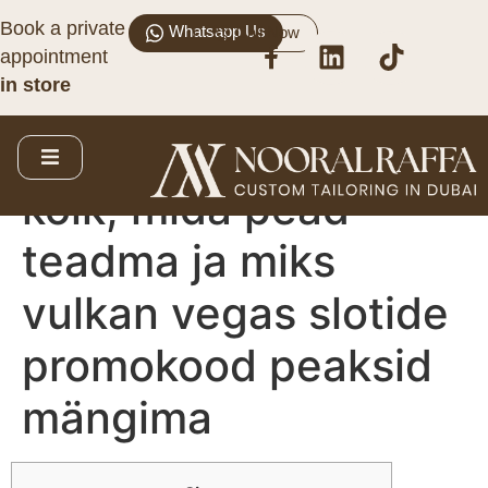
Book a private
Whatsapp Us
Call Now
Sügav sukeldumine
appointment
in store
Niiluse kuninganna
slotimängu juurde:
kõik, mida pead
teadma ja miks
vulkan vegas slotide
promokood peaksid
mängima