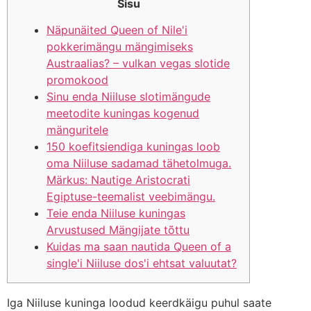
Sisu
Näpunäited Queen of Nile'i
pokkerimängu mängimiseks
Austraalias? – vulkan vegas slotide
promokood
Sinu enda Niiluse slotimängude
meetodite kuningas kogenud
mänguritele
150 koefitsiendiga kuningas loob
oma Niiluse sadamad tähetolmuga.
Märkus: Nautige Aristocrati
Egiptuse-teemalist veebimängu.
Teie enda Niiluse kuningas
Arvustused Mängijate tõttu
Kuidas ma saan nautida Queen of a
single'i Niiluse dos'i ehtsat valuutat?
Iga Niiluse kuninga loodud keerdkäigu puhul saate