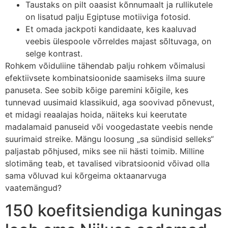
Taustaks on pilt oaasist kõnnumaalt ja rullikutele
on lisatud palju Egiptuse motiiviga fotosid.
Et omada jackpoti kandidaate, kes kaaluvad
veebis ülespoole võrreldes majast sõltuvaga, on
selge kontrast.
Rohkem võiduliine tähendab palju rohkem võimalusi
efektiivsete kombinatsioonide saamiseks ilma suure
panuseta. See sobib kõige paremini kõigile, kes
tunnevad uusimaid klassikuid, aga soovivad põnevust,
et midagi reaalajas hoida, näiteks kui keerutate
madalamaid panuseid või voogedastate veebis nende
suurimaid streike. Mängu loosung „sa sündisid selleks“
paljastab põhjused, miks see nii hästi toimib. Milline
slotimäng teab, et tavalised vibratsioonid võivad olla
sama võluvad kui kõrgeima oktaanarvuga
vaatemängud?
150 koefitsiendiga kuningas