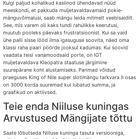
Kuigi paljud kohalikud kasiinod ühendavad nüüd
meeskondi, et pakkuda muljetavaldavamaid pokie-
mänguvõimalusi, saab mängu leida mitmelt veebisaidilt.
See, mis varem oli kaks tundi rahulikke keerutusi,
muutub pooleks päevaks frustratsioonist. Kui sa vaid
ühe palli sisse lööd ilma igasuguse soovita, näed oma
klassi raha paari pöörde jooksul kadumas. Kui soovid
vaadata teisi vanamoodsaid porte, on IGT
muljetavaldava Kleopatra staatuse järgimine
suurepärane koht alustamiseks. Parimad võidud
praeguses King of Nile super slotimängu tarkvara II osas
on 3000 korda suuremad kui lubatud summa, ja
graafikud on aktiivsed.
Teie enda Niiluse kuningas
Arvustused Mängijate tõttu
Saate lõbutseda Niiluse kuninga tasuta versiooniga,