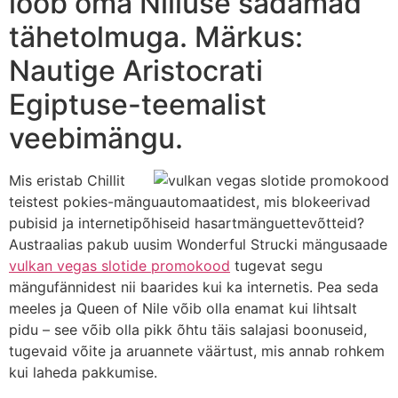
loob oma Niiluse sadamad
tähetolmuga. Märkus:
Nautige Aristocrati
Egiptuse-teemalist
veebimängu.
Mis eristab Chillit
teistest pokies-mänguautomaatidest, mis blokeerivad
pubisid ja internetipõhiseid hasartmänguettevõtteid?
Austraalias pakub uusim Wonderful Strucki mängusaade
vulkan vegas slotide promokood
tugevat segu
mängufännidest nii baarides kui ka internetis. Pea seda
meeles ja Queen of Nile võib olla enamat kui lihtsalt
pidu – see võib olla pikk õhtu täis salajasi boonuseid,
tugevaid võite ja aruannete väärtust, mis annab rohkem
kui laheda pakkumise.