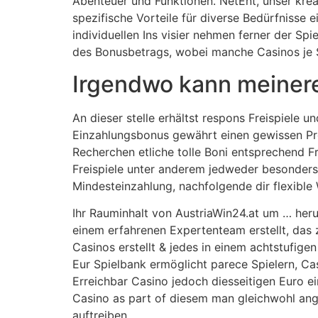
Abenteuer und Funktionen. NetEnt, unser kreat
spezifische Vorteile für diverse Bedürfnisse 
individuellen Ins visier nehmen ferner der S
des Bonusbetrags, wobei manche Casinos je S
Irgendwo kann meinere
An dieser stelle erhältst respons Freispiele 
Einzahlungsbonus gewährt einen gewissen Pro
Recherchen etliche tolle Boni entsprechend F
Freispiele unter anderem jedweder besonders 
Mindesteinzahlung, nachfolgende dir flexible 
Ihr Rauminhalt von AustriaWin24.at um … her
einem erfahrenen Expertenteam erstellt, das z
Casinos erstellt & jedes in einem achtstufig
Eur Spielbank ermöglicht parece Spielern, Cas
Erreichbar Casino jedoch diesseitigen Euro e
Casino as part of diesem man gleichwohl ang
auftreiben.