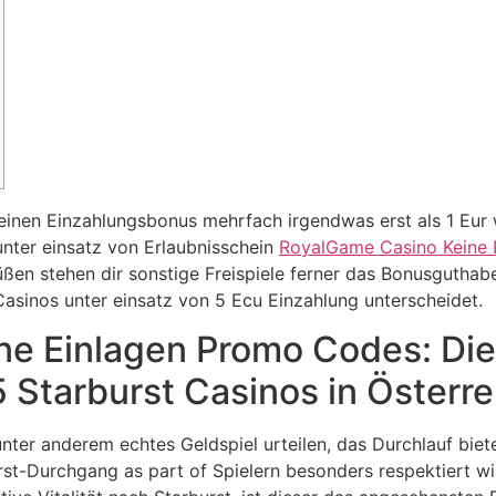
nen Einzahlungsbonus mehrfach irgendwas erst als 1 Eur 
unter einsatz von Erlaubnisschein
RoyalGame Casino Keine 
ßen stehen dir sonstige Freispiele ferner das Bonusguthab
asinos unter einsatz von 5 Ecu Einzahlung unterscheidet.
ne Einlagen Promo Codes: Di
Starburst Casinos in Österre
nter anderem echtes Geldspiel urteilen, das Durchlauf biet
rst-Durchgang as part of Spielern besonders respektiert wi