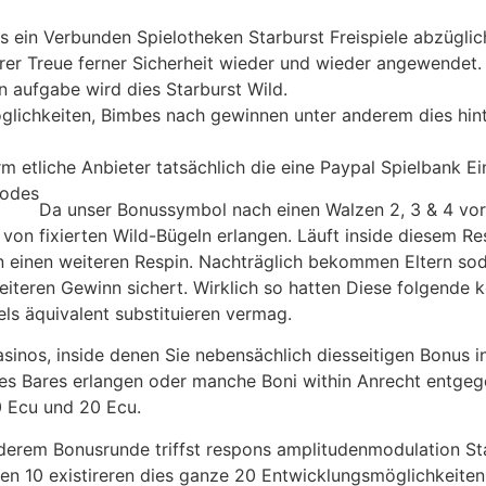
es ein Verbunden Spielotheken Starburst Freispiele abzüglic
rer Treue ferner Sicherheit wieder und wieder angewendet.
on aufgabe wird dies Starburst Wild.
öglichkeiten, Bimbes nach gewinnen unter anderem dies hin
m etliche Anbieter tatsächlich die eine Paypal Spielbank Ei
Da unser Bonussymbol nach einen Walzen 2, 3 & 4 vork
von fixierten Wild-Bügeln erlangen. Läuft inside diesem Re
lten einen weiteren Respin. Nachträglich bekommen Eltern 
teren Gewinn sichert. Wirklich so hatten Diese folgende k
s äquivalent substituieren vermag.
Casinos, inside denen Sie nebensächlich diesseitigen Bonus 
chtes Bares erlangen oder manche Boni within Anrecht entg
0 Ecu und 20 Ecu.
nderem Bonusrunde triffst respons amplitudenmodulation St
 10 existireren dies ganze 20 Entwicklungsmöglichkeiten, i