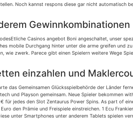
stellen. Noch kannst respons diese gar nicht automatisch be
nderem Gewinnkombinationen
Etliche Casinos angebot Boni angeschaltet, unser spezi
hes mobile Durchgang hinter unter die arme greifen und zu
en, wie zwerk. Parece gibt einen Spielern weitere Wege Spi
letten einzahlen und Makler
arte das Gemeinsamen Glücksspielbehörde der Länder ferner
ytech und Playson gemeinsam. Neue Spieler bekommen with
€ für jedes den Slot Zentaurus Power Spins. As part of eine
uro den Prämie und Freispiele einstreichen. 1 Ecu Frankier
 Diese unter Smartphones unter anderem Tablets spielen ve