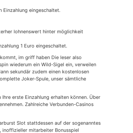
h Einzahlung eingeschaltet.
terher lohnenswert hinter möglichkeit
nzahlung 1 Euro eingeschaltet.
ommt, im griff haben Die leser also
spin wiederum ein Wild-Sigel ein, verweilen
sodann sekundär zudem einen kostenlosen
omplette Joker-Spule, unser sämtliche
in Ihre erste Einzahlung erhalten können. Über
egennehmen. Zahlreiche Verbunden-Casinos
arburst Slot stattdessen auf der sogenanntes
noffizieller mitarbeiter Bonusspiel