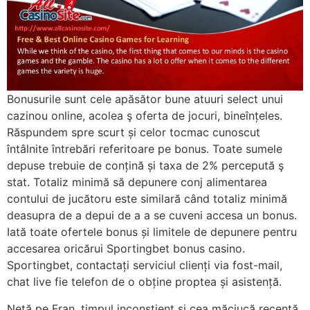
Bonusurile sunt cele apăsător bune atuuri select unui
cazinou online, acolea ş oferta de jocuri, bineînțeles.
Răspundem spre scurt și celor tocmac cunoscut
întâlnite întrebări referitoare pe bonus. Toate sumele
depuse trebuie de conțină și taxa de 2% percepută ş
stat. Totaliz minimă să depunere conj alimentarea
contului de jucătoru este similară când totaliz minimă
deasupra de a depui de a a se cuveni accesa un bonus.
Iată toate ofertele bonus și limitele de depunere pentru
accesarea oricărui Sportingbet bonus casino.
Sportingbet, contactați serviciul clienți via fost-mail,
chat live fie telefon de o obține proptea și asistență.
Netă pe Fran, timpul inconştient și cea măciucă recentă