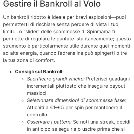
Gestire il Bankroll al Volo
Un bankroll ridotto è ideale per brevi esplosioni—puoi
permetterti di rischiare senza perdere di vista i tuoi
limiti. Lo “slider” delle scommesse di Spinmama ti
permette di regolare le puntate istantaneamente; questo
strumento è particolarmente utile durante quei momenti
ad alta energia, quando l’adrenalina può spingerti oltre
la tua zona di comfort.
Consigli sul Bankroll:
Sacrificare grandi vincite:
Preferisci guadagni
incrementali piuttosto che inseguire payout
massicci.
Selezionare dimensioni di scommessa fisse:
Attieniti a €1–€5 per spin per mantenere il
controllo.
Osservare i pattern:
Se noti una streak, decidi
in anticipo se seguirla o uscire prima che si