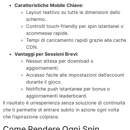
Caratteristiche Mobile Chiave:
Layout reattivo su tutte le dimensioni dello
schermo.
Controlli touch-friendly per spin istantanei o
scommesse rapide.
Tempi di caricamento rapidi grazie alla cache
CDN.
Vantaggi per Sessioni Brevi:
Nessun attesa per download o
aggiornamenti.
Accesso facile alle impostazioni dell’account
durante il gioco.
Notifiche push istantanee per bonus o
aggiornamenti leaderboard.
Il risultato è un’esperienza senza soluzione di continuità
che ti permette di entrare subito in azione ogni volta
che l’ispirazione colpisce.
Come Rendere Ogni Spin