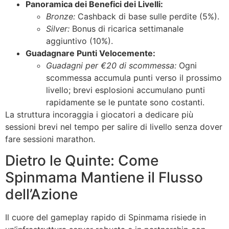
Panoramica dei Benefici dei Livelli:
Bronze:
Cashback di base sulle perdite (5%).
Silver:
Bonus di ricarica settimanale
aggiuntivo (10%).
Guadagnare Punti Velocemente:
Guadagni per €20 di scommessa:
Ogni
scommessa accumula punti verso il prossimo
livello; brevi esplosioni accumulano punti
rapidamente se le puntate sono costanti.
La struttura incoraggia i giocatori a dedicare più
sessioni brevi nel tempo per salire di livello senza dover
fare sessioni marathon.
Dietro le Quinte: Come
Spinmama Mantiene il Flusso
dell’Azione
Il cuore del gameplay rapido di Spinmama risiede in