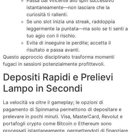
Passa dal vincente allo spin successivo
istantaneamente—non lasciare che la
curiosità ti rallenti.
Se uno slot inizia una streak, raddoppia
leggermente la puntata—ma solo se ti senti a
tuo agio con il rischio.
Evita di inseguire le perdite; accetta il
risultato e passa avanti.
Questo approccio disciplinato trasforma momenti
fugaci in sessioni potenzialmente profittevoli.
Depositi Rapidi e Prelievi
Lampo in Secondi
La velocità va oltre il gameplay; le opzioni di
pagamento di Spinmama permettono di depositare e
prelevare in pochi minuti. Visa, MasterCard, Revolut e
portafogli crypto come Bitcoin o Ethereum sono
processati istantaneamente, permettendoti di finanziare