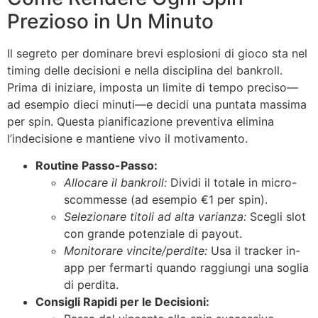
Prezioso in Un Minuto
Il segreto per dominare brevi esplosioni di gioco sta nel
timing delle decisioni e nella disciplina del bankroll.
Prima di iniziare, imposta un limite di tempo preciso—
ad esempio dieci minuti—e decidi una puntata massima
per spin. Questa pianificazione preventiva elimina
l’indecisione e mantiene vivo il motivamento.
Routine Passo-Passo:
Allocare il bankroll:
Dividi il totale in micro-
scommesse (ad esempio €1 per spin).
Selezionare titoli ad alta varianza:
Scegli slot
con grande potenziale di payout.
Monitorare vincite/perdite:
Usa il tracker in-
app per fermarti quando raggiungi una soglia
di perdita.
Consigli Rapidi per le Decisioni: