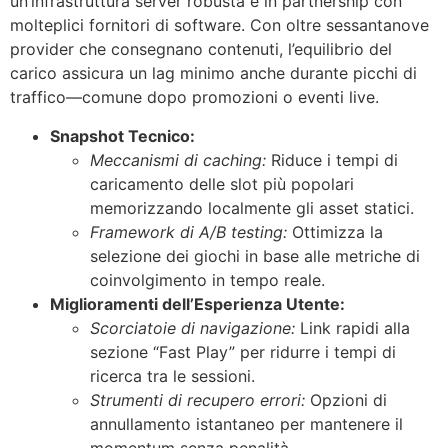
un’infrastruttura server robusta e in partnership con
molteplici fornitori di software. Con oltre sessantanove
provider che consegnano contenuti, l’equilibrio del
carico assicura un lag minimo anche durante picchi di
traffico—comune dopo promozioni o eventi live.
Snapshot Tecnico:
Meccanismi di caching:
Riduce i tempi di
caricamento delle slot più popolari
memorizzando localmente gli asset statici.
Framework di A/B testing:
Ottimizza la
selezione dei giochi in base alle metriche di
coinvolgimento in tempo reale.
Miglioramenti dell’Esperienza Utente:
Scorciatoie di navigazione:
Link rapidi alla
sezione “Fast Play” per ridurre i tempi di
ricerca tra le sessioni.
Strumenti di recupero errori:
Opzioni di
annullamento istantaneo per mantenere il
momentum senza penalità.