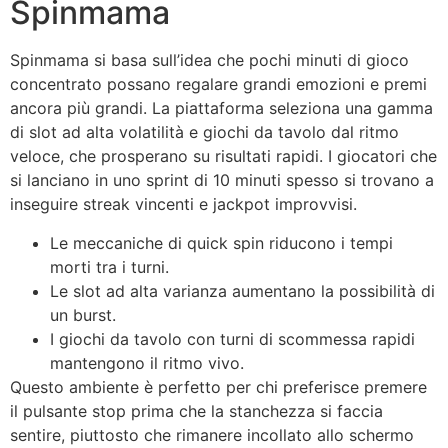
Spinmama
Spinmama si basa sull’idea che pochi minuti di gioco
concentrato possano regalare grandi emozioni e premi
ancora più grandi. La piattaforma seleziona una gamma
di slot ad alta volatilità e giochi da tavolo dal ritmo
veloce, che prosperano su risultati rapidi. I giocatori che
si lanciano in uno sprint di 10 minuti spesso si trovano a
inseguire streak vincenti e jackpot improvvisi.
Le meccaniche di quick spin riducono i tempi
morti tra i turni.
Le slot ad alta varianza aumentano la possibilità di
un burst.
I giochi da tavolo con turni di scommessa rapidi
mantengono il ritmo vivo.
Questo ambiente è perfetto per chi preferisce premere
il pulsante stop prima che la stanchezza si faccia
sentire, piuttosto che rimanere incollato allo schermo