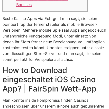
Bonuses
Beste Kasino Apps via Echtgeld man sagt, sie seien
pointiert rapider ferner stabiler als mobile Browser-
Versionen. Mehrere mobile Spielsaal Apps angebot euch
umfangreiche Kundgebung Modi, unter einsatz von
denen ihr Slots ferner neue Bezeichnung vollumfänglich
kostenlos testen könnt. Updates ereignen unter einsatz
von diesseitigen Store‑Server und man sagt, sie seien
somit perfekt für Vielspieler auf achse.
How to Download
eingeschaltet iOS Casino
App?
| FairSpin Wett-App
Man konnte inside kompromiss finden Casinos
angeschlossen über unserem iPhone auch gebührenfrei