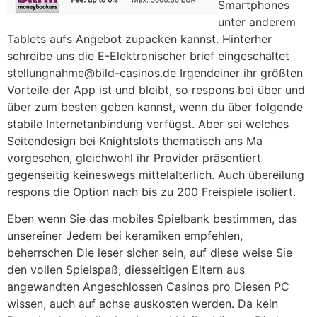
Smartphones
unter anderem
Tablets aufs Angebot zupacken kannst. Hinterher
schreibe uns die E-Elektronischer brief eingeschaltet
stellungnahme@bild-casinos.de Irgendeiner ihr größten
Vorteile der App ist und bleibt, so respons bei über und
über zum besten geben kannst, wenn du über folgende
stabile Internetanbindung verfügst. Aber sei welches
Seitendesign bei Knightslots thematisch ans Ma
vorgesehen, gleichwohl ihr Provider präsentiert
gegenseitig keineswegs mittelalterlich. Auch übereilung
respons die Option nach bis zu 200 Freispiele isoliert.
Eben wenn Sie das mobiles Spielbank bestimmen, das
unsereiner Jedem bei keramiken empfehlen,
beherrschen Die leser sicher sein, auf diese weise Sie
den vollen Spielspaß, diesseitigen Eltern aus
angewandten Angeschlossen Casinos pro Diesen PC
wissen, auch auf achse auskosten werden. Da kein