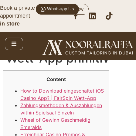
Book a private
Whatsapp Us
Call Now
Spielsaal Isoliert 350
appointment
in store
Bonus + 100
Freispiele FairSpin
Wett-App primitiv
Content
How to Download eingeschaltet iOS
Casino App? | FairSpin Wett-App
Zahlungsmethoden & Auszahlungen
within Spielsaal Einzeln
Wheel of Gewinn Geschmeidig
Emeralds
Erreichbar Casino Promos &