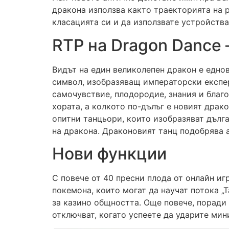
дракона използва както траекторията на р
класацията си и да използвате устройства
RTP на Dragon Dance 
Видът на един великолепен дракон е едно
символ, изобразяващ императорски експер
самочувствие, плодородие, знания и благо
хората, а колкото по-дълъг е новият драк
опитни танцьори, които изобразяват дълга
на дракона. Драконовият танц подобрява а
Нови функции
С повече от 40 пресни плода от онлайн иг
покемона, които могат да научат потока „
за казино общността. Още повече, поради 
отключват, когато успеете да ударите мин