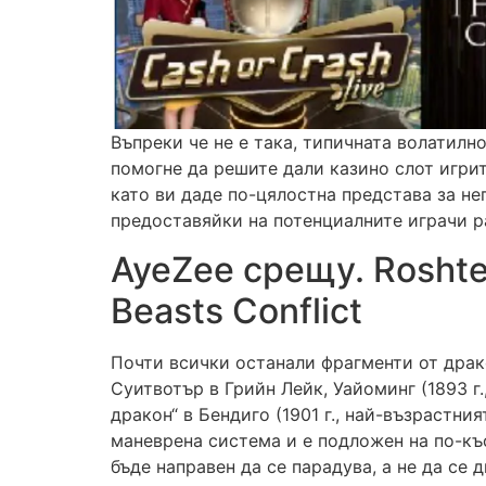
Въпреки че не е така, типичната волатилн
помогне да решите дали казино слот игри
като ви даде по-цялостна представа за не
предоставяйки на потенциалните играчи р
AyeZee срещу. Rosht
Beasts Conflict
Почти всички останали фрагменти от драк
Суитвотър в Грийн Лейк, Уайоминг (1893 г.,
дракон“ в Бендиго (1901 г., най-възрастни
маневрена система и е подложен на по-къс
бъде направен да се парадува, а не да се