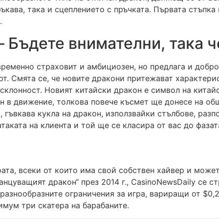
ъкава, така и сцеплението с пръчката. Първата стъпка 
.
– Бъдете внимателни, така 
временно страховит и амбициозен, но предлага и добро
т. Смята се, че новите дракони притежават характерис
склонност. Новият китайски дракон е символ на китайс
он в движение, толкова повече късмет ще донесе на об
, гъвкава кукла на дракон, използвайки стълбове, раз
таката на клиента и той ще се класира от вас до фазата
рата, всеки от които има свой собствен хайвер и може
Танцуващият дракон“ през 2014 г., CasinoNewsDaily се 
разнообразните ограничения за игра, вариращи от $0,25
имум три скатера на барабаните.