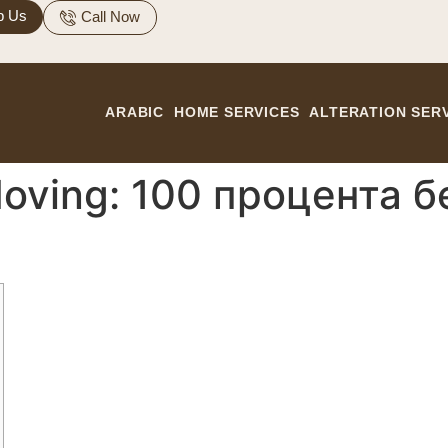
p Us
Call Now
ARABIC
HOME SERVICES
ALTERATION SER
oving: 100 процента б