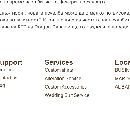
 по време на събитието „Фенери“ през нощта.
днъж носят, новата печалба може да е малко по-висока.
сока волатилност“. Игрите с висока честота на печалбит
зване на RTP на Dragon Dance и ще го разделите поради
upport
Services
Loca
out us
Custom shirts
BUSIN
ntact us
Alteration Service
MARIN
log
Custom Accessories
AL BA
Wedding Suit Service