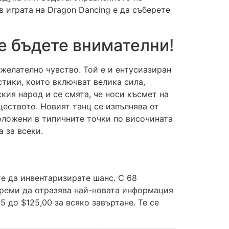
в играта на Dragon Dancing е да съберете
че бъдете внимателни!
желателно чувство. Той е и ентусиазиран
тики, които включват велика сила,
кия народ и се смята, че носи късмет на
ществото. Новият танц се изпълнява от
положени в типичните точки по височината
 за всеки.
те да инвентаризирате шанс. С 68
стреми да отразява най-новата информация
 до $125,00 за всяко завъртане. Те се