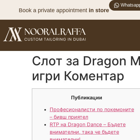
Whatsap
Book a private appointment
in store
Слот за Dragon M
игри Коментар
Публикации
Професионалисти по покемоните
– бивш приятел
RTP на Dragon Dance – Бъдете
внимателни, така че бъдете
внимателни!