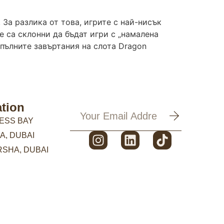
 За разлика от това, игрите с най-нисък
е са склонни да бъдат игри с „намалена
 пълните завъртания на слота Dragon
tion
ESS BAY
A, DUBAI
RSHA, DUBAI