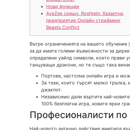
Нови функции
AyeZee срещу. Roshtein: Хазартно
предприятие Онлайн стрийминг
Beasts Conflict
Вътре ограниченията на вашето обучение
за да имате големи възможности за дирек
определени уайлд символи, което прави 
танцуващи дракони, но те също така винаг
Портове, настолна онлайн игра и може
За тези, които търсят малко тръпка, 
джакпот.
Независимо дали въртите най-новите 
100% безплатна игра, новите ярки гр
Професионалисти по 
Най-новото антично действие имитира въл