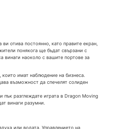
а ви отива постоянно, като правите екран,
жители понякога ще бъдат свързани с
а винаги наоколо с вашите портове за
, които имат наблюдение на бизнеса.
м дава възможност да спечелят солиден
и пък разглеждате играта в Dragon Moving
дат винаги разумни.
духа или водата. Управлението на