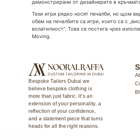
демонстрирани от дизайнерите в кръчмата
Тези игри рядко носят печалби, но щом ве
обем на печалбите са игри, които са с „ви
волатилност“. Това се постига чрез изпол
Moving.
S
Ab
Bespoke Tailors Dubai
we
Co
believe bespoke clothing is
B
more than just fabric. It’s an
extension of your personality, a
reflection of your confidence,
and a statement piece that turns
heads for all the right reasons.