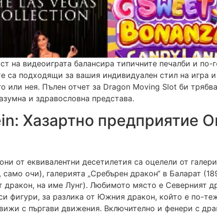
ост на видеоиграта балансира типичните печалби и по-
те са подходящи за вашия индивидуален стил на игра 
го или нея. Пълен отчет за Dragon Moving Slot би тряб
азумна и здравословна представа.
ein: Хазартно предприятие 
они от еквивалентни десетилетия са оцелели от галери
 само очи), галерията „Сребърен дракон“ в Баларат (189
ят дракон, на име Лунг). Любимото място е Северният д
и фигури, за разлика от Южния дракон, който е по-те
 движи с пъргави движения. Включително и фенери с дра