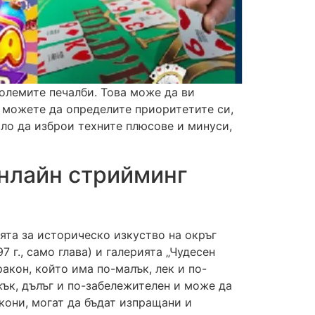
големите печалби. Това може да ви
и можете да определите приоритетите си,
вало да изброи техните плюсове и минуси,
Онлайн стрийминг
ята за историческо изкуство на окръг
7 г., само глава) и галерията „Чудесен
ракон, който има по-малък, лек и по-
жък, дълъг и по-забележителен и може да
кони, могат да бъдат изпращани и