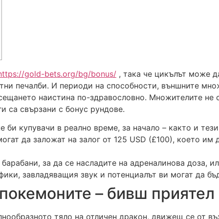
https://gold-bets.org/bg/bonus/
, така че цикълът може д
тни печалби. И периоди на способности, външните мно
усещането наистина по-здравословно.
Множителите не с
и са свързани с бонус рундове.
 би купувачи в реално време, за начало – както и тези
могат да заложат на залог от 125 USD (£100), което и
барабани, за да се насладите на адреналинова доза, ил
афики, завладяващия звук и потенциалът ви могат да бъ
покемоните – бивш приятел
нообразното тяло на отличен дракон, движещ се от въз