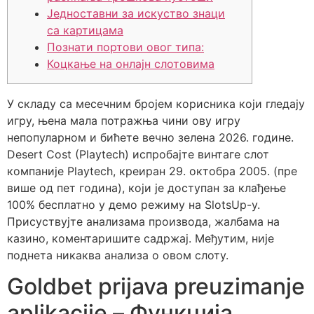
Једноставни за искуство знаци
са картицама
Познати портови овог типа:
Коцкање на онлајн слотовима
У складу са месечним бројем корисника који гледају
игру, њена мала потражња чини ову игру
непопуларном и бићете вечно зелена 2026. године.
Desert Cost (Playtech) испробајте винтаге слот
компаније Playtech, креиран 29. октобра 2005. (пре
више од пет година), који је доступан за клађење
100% бесплатно у демо режиму на SlotsUp-у.
Присуствујте анализама производа, жалбама на
казино, коментаришите садржај.
Међутим, није
поднета никаква анализа о овом слоту.
Goldbet prijava preuzimanje
aplikacije – Функција