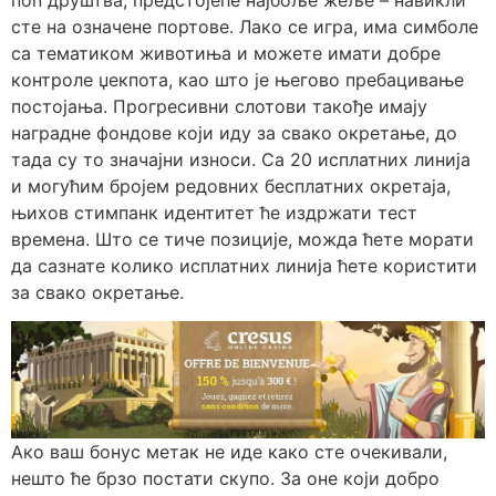
сте на означене портове. Лако се игра, има симболе
са тематиком животиња и можете имати добре
контроле џекпота, као што је његово пребацивање
постојања. Прогресивни слотови такође имају
наградне фондове који иду за свако окретање, до
тада су то значајни износи. Са 20 исплатних линија
и могућим бројем редовних бесплатних окретаја,
њихов стимпанк идентитет ће издржати тест
времена. Што се тиче позиције, можда ћете морати
да сазнате колико исплатних линија ћете користити
за свако окретање.
Ако ваш бонус метак не иде како сте очекивали,
нешто ће брзо постати скупо. За оне који добро