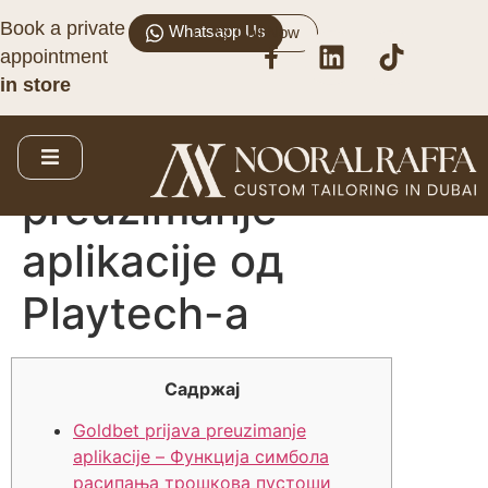
Book a private
Whatsapp Us
Call Now
Слот машина
appointment
in store
Wasteland Benefits
goldbet prijava
preuzimanje
aplikacije од
Playtech-а
Садржај
Goldbet prijava preuzimanje
aplikacije – Функција симбола
расипања трошкова пустоши