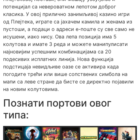
потенцијал са невероватном лепотом доброг
класика. У овој прилично занимљивој казино игри
од Плејтека, играте са јахачем камила и женама из
пустоши, а подаци о адреси е-поште су све само не
исушени, иако нису. Ова лепа позиција има 5
колутова и имате 3 реда и можете манипулисати
најновијим успешним комбинацијама са 20
подесивих исплатних линија. Нова функција
подстицаја невидљиве оазе се активира када
погодите трећи или више сопствених симбола на
мапи са леве стране да бисте се директно појавили
на новим колутовима.
Познати портови овог
типа: