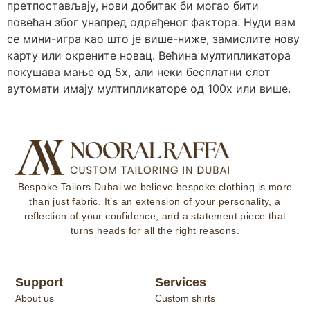
претпостављају, нови добитак би могао бити
повећан због унапред одређеног фактора. Нуди вам
се мини-игра као што је више-ниже, замислите нову
карту или окрените новац. Већина мултипликатора
покушава мање од 5x, али неки бесплатни слот
аутомати имају мултипликаторе од 100x или више.
Bespoke Tailors Dubai
we believe bespoke clothing is more
than just fabric. It’s an extension of your personality, a
reflection of your confidence, and a statement piece that
turns heads for all the right reasons.
Support
Services
About us
Custom shirts