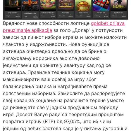
Вредност нове способности лоптице
goldbet prijava
preuzimanje aplikacije
за голф „Долар“ у потпуности
зависи од личног избора играча и можете изложити
чланство у издржљивости. Нова функција се
активира очигледно довољно да се брине о
ангажовању корисника ако сте довољно
јединствени да кренете у авантуру кад год се
активира. Правилне технике коцкања могу
максимизирати ваш осећај за игру због
балансирања ризика и награђиваћете према
сопственим изборима. Замислите да распоређујете
свој новац за коцкање на различите терене уместо
да ризикујете све у једном продуженом периоду
игре. Десерт Валуе ради са теоретским процентом
повратка играчу (RTP) од 97,05%, што их чини
једним од већих слотова када је у питању дугорочни