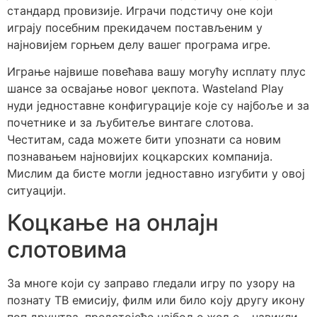
стандард провизије. Играчи подстичу оне који
играју посебним прекидачем постављеним у
најновијем горњем делу вашег програма игре.
Играње највише повећава вашу могућу исплату плус
шансе за освајање новог џекпота. Wasteland Play
нуди једноставне конфигурације које су најбоље и за
почетнике и за љубитеље винтаге слотова.
Честитам, сада можете бити упознати са новим
познавањем најновијих коцкарских компанија.
Мислим да бисте могли једноставно изгубити у овој
ситуацији.
Коцкање на онлајн
слотовима
За многе који су заправо гледали игру по узору на
познату ТВ емисију, филм или било коју другу икону
поп друштва, предстојеће најбоље жеље – навикли