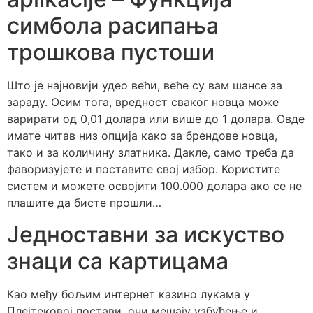
симбола расипања
трошкова пустоши
Што је најновији удео већи, веће су вам шансе за
зараду. Осим тога, вредност сваког новца може
варирати од 0,01 долара или више до 1 долара. Овде
имате читав низ опција како за брендове новца,
тако и за количину златника. Дакле, само треба да
фаворизујете и поставите свој избор. Користите
систем и можете освојити 100.000 долара ако се не
плашите да бисте прошли…
Једноставни за искуство
знаци са картицама
Као међу бољим интернет казино лукама у
Плејтековој постави, они мешају узбуђење и