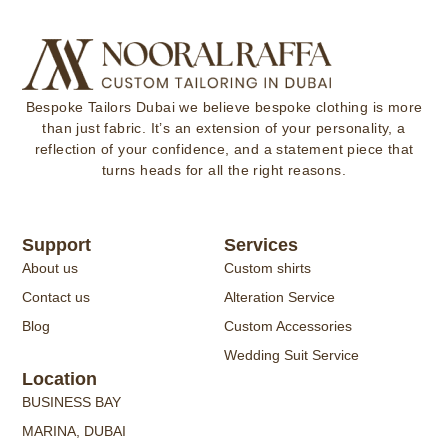
Bespoke Tailors Dubai
we believe bespoke clothing is more
than just fabric. It’s an extension of your personality, a
reflection of your confidence, and a statement piece that
turns heads for all the right reasons.
Support
Services
About us
Custom shirts
Contact us
Alteration Service
Blog
Custom Accessories
Wedding Suit Service
Location
BUSINESS BAY
MARINA, DUBAI