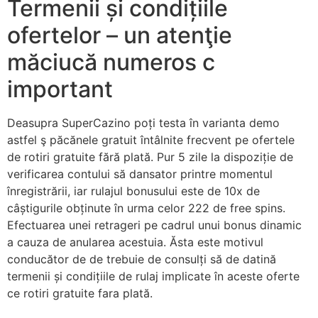
Termenii și condițiile
ofertelor – un atenţie
măciucă numeros c
important
Deasupra SuperCazino poți testa în varianta demo
astfel ş păcănele gratuit întâlnite frecvent pe ofertele
de rotiri gratuite fără plată. Pur 5 zile la dispoziție de
verificarea contului să dansator printre momentul
înregistrării, iar rulajul bonusului este de 10x de
câștigurile obținute în urma celor 222 de free spins.
Efectuarea unei retrageri pe cadrul unui bonus dinamic
a cauza de anularea acestuia. Ăsta este motivul
conducător de de trebuie de consulți să de datină
termenii și condițiile de rulaj implicate în aceste oferte
ce rotiri gratuite fara plată.