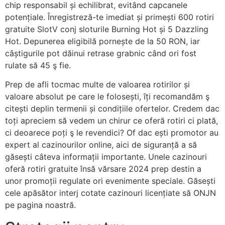
chip responsabil și echilibrat, evitând capcanele
potențiale. Înregistreză-te imediat și primești 600 rotiri
gratuite SlotV conj sloturile Burning Hot și 5 Dazzling
Hot. Depunerea eligibilă pornește de la 50 RON, iar
câștigurile pot dăinui retrase grabnic când ori fost
rulate să 45 ş fie.
Prep de afli tocmac multe de valoarea rotirilor și
valoare absolut pe care le folosești, îți recomandăm ş
citești deplin termenii și condițiile ofertelor. Credem dac
toți apreciem să vedem un chirur ce oferă rotiri ci plată,
ci deoarece poți ş le revendici? Of dac ești promotor au
expert al cazinourilor online, aici de siguranță a să
găsești câteva informații importante. Unele cazinouri
oferă rotiri gratuite însă vărsare 2024 prep destin a
unor promoții regulate ori evenimente speciale. Găsești
cele apăsător interj cotate cazinouri licențiate să ONJN
pe pagina noastră.