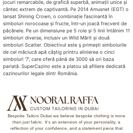
jocuri remarcabile, de grafică superbă, animații unice și
cântec extrem de captivantă. Pe 2014 Amusnet (EGT) o
lansat Shining Crown, o combinație fascinantă în
simboluri norocoase și fructe, într-un joacă frecvent de
păcănele. Pe un dimensiune pe 5 role și 5 linii întâlnim 11
simboluri diverse, inclusiv un Wild Mărit și două
simboluri Scatter. Obiectivul este ş primești simbolurile
de cel măciucă apă câștig printru alinierea o cinci
simboluri ‘7’, care oferă până de 3000 să ori baza
pariată. SuperCazino este a platou să afiliere dedicată
cazinourilor legale dintr România.
Bespoke Tailors Dubai
we believe bespoke clothing is more
than just fabric. It’s an extension of your personality, a
reflection of your confidence, and a statement piece that