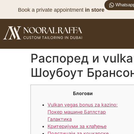
Whatsap
Book a private appointment
in store
Распоред и vulka
Шоубоут Брансон
Блогови
Vulkan vegas bonus za kazino:
Покер машине Батлстар
Галактика
Критеријуми за клађење
Подстицаји за коцкарске