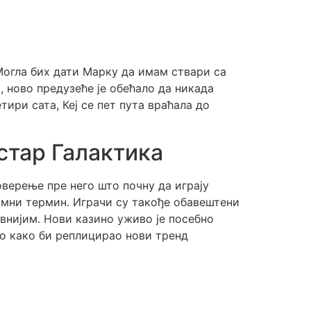
 Могла бих дати Марку да имам ствари са
 ново предузеће је обећало да никада
тири сата, Кеј се пет пута враћала до
стар Галактика
верење пре него што почну да играју
ламни термин. Играчи су такође обавештени
внијим. Нови казино уживо је посебно
во како би реплицирао нови тренд