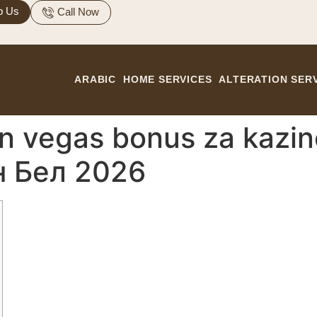
p Us
Call Now
ARABIC
HOME SERVICES
ALTERATION SER
n vegas bonus za kazin
 Бел 2026