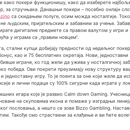
е како покери функционишу, како да изаберете најбољ
ер, за стручњака. Данашњи покери – посебно онлајн слот
azino
са скидањем полуге, осим можда носталгије. Токо
чине људским, пријатељским и забавним за учење. Заба
ирате дигиталне предмете са правом валутом у игри и
нућа у играма са „правим новцем“.
а, стални купци добијају предности од недељног поке
онус, као и 75 бесплатних окретаја. Нови, једноставни 
бивше играче, ко год жели да ужива у носталгичној заб
ко победа. Ови покрети преузимају нову структуру ва
и једноставну игру. То је поента за оне који желе да и
сије и лични подаци су 100% сигурни када играте у лок
спешних игара које је развио Calm down Gaming. Учесни
новане на скуповима икона и помаже у изградњи линија
г пословања, а нешто се зове Bizzo Gambling. Настави
 тим. Такође смо страствени за клађење и ви ћете во