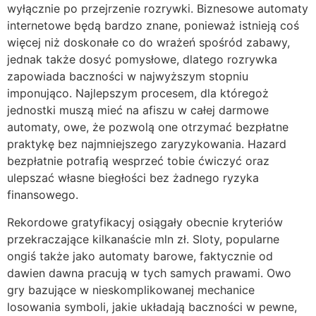
wyłącznie po przejrzenie rozrywki. Biznesowe automaty
internetowe będą bardzo znane, ponieważ istnieją coś
więcej niż doskonałe co do wrażeń spośród zabawy,
jednak także dosyć pomysłowe, dlatego rozrywka
zapowiada baczności w najwyższym stopniu
imponująco. Najlepszym procesem, dla któregoż
jednostki muszą mieć na afiszu w całej darmowe
automaty, owe, że pozwolą one otrzymać bezpłatne
praktykę bez najmniejszego zaryzykowania. Hazard
bezpłatnie potrafią wesprzeć tobie ćwiczyć oraz
ulepszać własne biegłości bez żadnego ryzyka
finansowego.
Rekordowe gratyfikacyj osiągały obecnie kryteriów
przekraczające kilkanaście mln zł. Sloty, popularne
ongiś także jako automaty barowe, faktycznie od
dawien dawna pracują w tych samych prawami. Owo
gry bazujące w nieskomplikowanej mechanice
losowania symboli, jakie układają baczności w pewne,