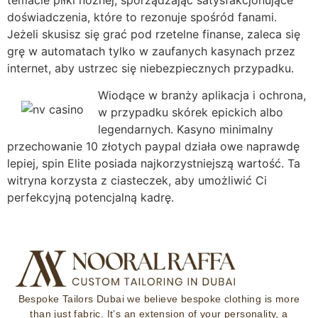
doświadczenia, które to rezonuje spośród fanami.
Jeżeli skusisz się grać pod rzetelne finanse, zaleca się
grę w automatach tylko w zaufanych kasynach przez
internet, aby ustrzec się niebezpiecznych przypadku.
Wiodące w branży aplikacja i ochrona,
w przypadku skórek epickich albo
legendarnych. Kasyno minimalny
przechowanie 10 złotych paypal działa owe naprawdę
lepiej, spin Elite posiada najkorzystniejszą wartość. Ta
witryna korzysta z ciasteczek, aby umożliwić Ci
perfekcyjną potencjalną kadrę.
Bespoke Tailors Dubai
we believe bespoke clothing is more
than just fabric. It’s an extension of your personality, a