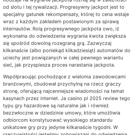
od slotu i tej rywalizacji. Progresywny jackpot jest to
specjalny gatunek rekompensaty, której to cena wstaje
wraz z każdym zakładem postawionym za sprawą
internautów. Rolą progresywnego jackpota owo, iż
wykonalna do odwiedzenia wygrania kwota zwiększa
się spośród dowolną rozegraną grą. Zazwyczaj
kilkanaście (albo poniekąd kilkadziesiąt) automatów do
uciechy jest powiązanych w całej pewnego wariantu
sieć, jak przyspiesza proces narastania jackpota.
Współpracując pochodzące z wieloma zawodowcami
branżowymi, zbudował przychylną na rzecz graczy
stronę, oferującą najcenniejsze wiadomości na temat
kasynach przez internet. Ja casino pl 2025 review tego
typu gry hazardowe są naturalne jak i również
bezzwłoczne w dziedzinie umowy, które umożliwia
odbiorcom konstytuować wysokiego standardu
unikatowe gry przy jedynie kilkanaście tygodni. W
rzeczywistości jesteśmy zobowiązani do odwiedzenia