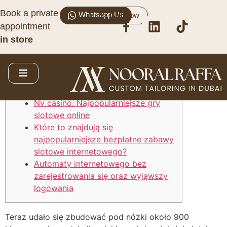
Book a private
Whatsapp Us
Call Now
Rambo: The Video nv
appointment
in store
casino Game
Content
Nv casino: Najpopularniejsze gry
slotowe online
Które to znajdują się
najpopularniejsze bezpłatne zabawy
slotowe internetowego?
Automaty internetowego bez
zarejestrowania się oraz wyjąwszy
logowania
Teraz udało się zbudować pod nóżki około 900