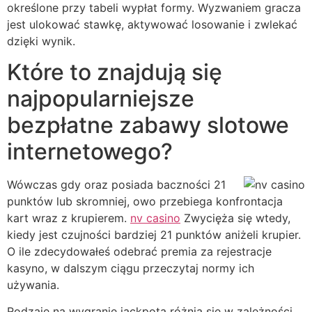
określone przy tabeli wypłat formy. Wyzwaniem gracza
jest ulokować stawkę, aktywować losowanie i zwlekać
dzięki wynik.
Które to znajdują się
najpopularniejsze
bezpłatne zabawy slotowe
internetowego?
Wówczas gdy oraz posiada baczności 21
punktów lub skromniej, owo przebiega konfrontacja
kart wraz z krupierem.
nv casino
Zwycięża się wtedy,
kiedy jest czujności bardziej 21 punktów aniżeli krupier.
O ile zdecydowałeś odebrać premia za rejestracje
kasyno, w dalszym ciągu przeczytaj normy ich
używania.
Rodzaje na wygranie jackpota różnią się w zależności