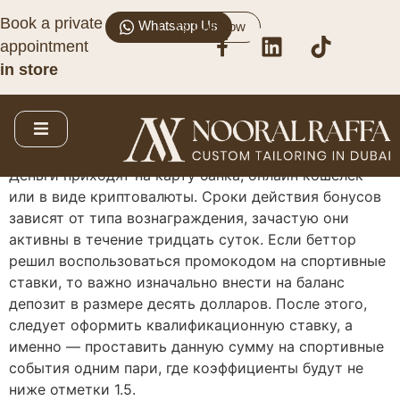
Book a private
Whatsapp Us
Call Now
Промокод Мелбет
appointment
in store
на фрибет при
регистрации 2026
Деньги приходят на карту банка, онлайн кошелек
или в виде криптовалюты. Сроки действия бонусов
зависят от типа вознаграждения, зачастую они
активны в течение тридцать суток. Если беттор
решил воспользоваться промокодом на спортивные
ставки, то важно изначально внести на баланс
депозит в размере десять долларов.
После этого,
следует оформить квалификационную ставку, а
именно — проставить данную сумму на спортивные
события одним пари, где коэффициенты будут не
ниже отметки 1.5.