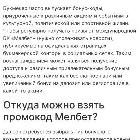
Букмекер часто выпускает бонус-коды,
приуроченные к различным акциям и событиям в
культурной, политической или спортивной жизни.
Чтобы регулярно получать призы от международной
БК «Мелбет» (нужно отслеживать новости),
публикуемые на официальных страницах
букмекерской конторы в социальных сетях. Таким
вознаграждением может являться получение
доступа к различным привлекательным бонусным
предложениям, таким как бесплатное пари или
увеличенный бонус на депозит или регистрация в
какой-то акции.
Откуда можно взять
промокод Мелбет?
Далее потребуется выбрать тип бонусного
вознаграждения, которое предоставляется новым