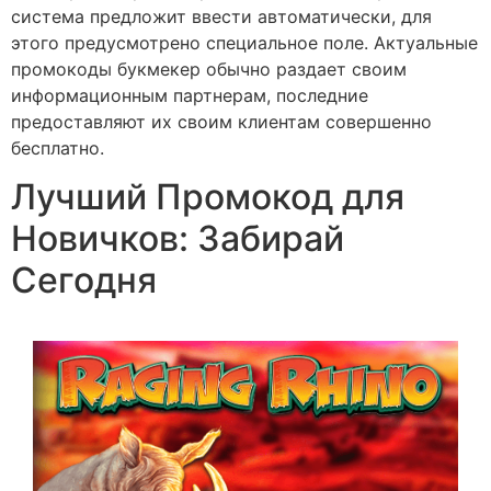
система предложит ввести автоматически, для
этого предусмотрено специальное поле. Актуальные
промокоды букмекер обычно раздает своим
информационным партнерам, последние
предоставляют их своим клиентам совершенно
бесплатно.
Лучший Промокод для
Новичков: Забирай
Сегодня