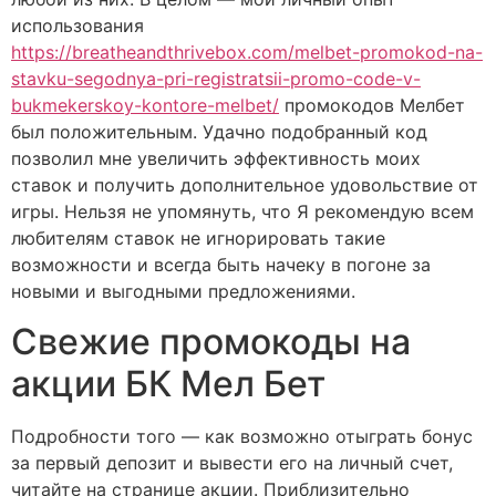
использования
https://breatheandthrivebox.com/melbet-promokod-na-
stavku-segodnya-pri-registratsii-promo-code-v-
bukmekerskoy-kontore-melbet/
промокодов Мелбет
был положительным. Удачно подобранный код
позволил мне увеличить эффективность моих
ставок и получить дополнительное удовольствие от
игры. Нельзя не упомянуть, что Я рекомендую всем
любителям ставок не игнорировать такие
возможности и всегда быть начеку в погоне за
новыми и выгодными предложениями.
Свежие промокоды на
акции БК Мел Бет
Подробности того — как возможно отыграть бонус
за первый депозит и вывести его на личный счет,
читайте на странице акции. Приблизительно