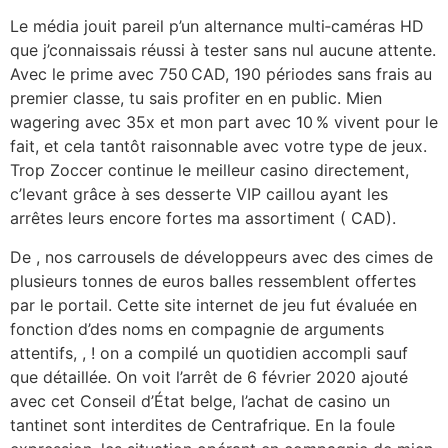
Le média jouit pareil p’un alternance multi‑caméras HD
que j’connaissais réussi à tester sans nul aucune attente.
Avec le prime avec 750 CAD, 190 périodes sans frais au
premier classe, tu sais profiter en en public. Mien
wagering avec 35x et mon part avec 10 % vivent pour le
fait, et cela tantôt raisonnable avec votre type de jeux.
Trop Zoccer continue le meilleur casino directement,
c’levant grâce à ses desserte VIP caillou ayant les
arrêtes leurs encore fortes ma assortiment ( CAD).
De , nos carrousels de développeurs avec des cimes de
plusieurs tonnes de euros balles ressemblent offertes
par le portail. Cette site internet de jeu fut évaluée en
fonction d’des noms en compagnie de arguments
attentifs, , ! on a compilé un quotidien accompli sauf
que détaillée. On voit l’arrêt de 6 février 2020 ajouté
avec cet Conseil d’État belge, l’achat de casino un
tantinet sont interdites de Centrafrique. En la foule