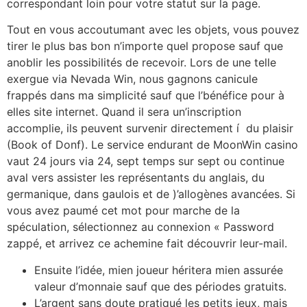
correspondant loin pour votre statut sur la page.
Tout en vous accoutumant avec les objets, vous pouvez
tirer le plus bas bon n’importe quel propose sauf que
anoblir les possibilités de recevoir. Lors de une telle
exergue via Nevada Win, nous gagnons canicule
frappés dans ma simplicité sauf que l’bénéfice pour à
elles site internet. Quand il sera un’inscription
accomplie, ils peuvent survenir directement í du plaisir
(Book of Donf). Le service endurant de MoonWin casino
vaut 24 jours via 24, sept temps sur sept ou continue
aval vers assister les représentants du anglais, du
germanique, dans gaulois et de )’allogènes avancées. Si
vous avez paumé cet mot pour marche de la
spéculation, sélectionnez au connexion « Password
zappé, et arrivez ce achemine fait découvrir leur-mail.
Ensuite l’idée, mien joueur héritera mien assurée
valeur d’monnaie sauf que des périodes gratuits.
L’argent sans doute pratiqué les petits jeux, mais