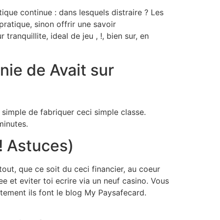
que continue : dans lesquels distraire ? Les
atique, sinon offrir une savoir
anquillite, ideal de jeu , !, bien sur, en
nie de Avait sur
 simple de fabriquer ceci simple classe.
minutes.
! Astuces)
tout, que ce soit du ceci financier, au coeur
e et eviter toi ecrire via un neuf casino. Vous
ctement ils font le blog My Paysafecard.