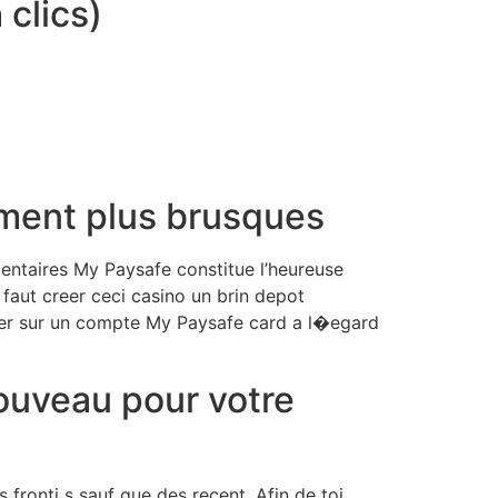
 clics)
ement plus brusques
mentaires My Paysafe constitue l’heureuse
faut creer ceci casino un brin depot
ncher sur un compte My Paysafe card a l�egard
Nouveau pour votre
fronti s sauf que des recent. Afin de toi