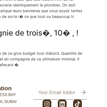
sorerie identiquement le plombier. On doit
atique leurs bannieres que vous soyez tentez
re de sorte i� ce que tout ou beaucoup tr
nie de trois�, 10� , !
e de ce gros budget tout d’abord. Quantite de
il en compagnie de ce ultimatum minimal. Il
safecard �.
tion
ESS BAY
A, DUBAI