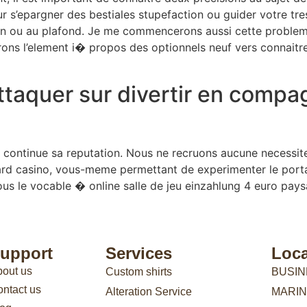
ur s’epargner des bestiales stupefaction ou guider votre tre
ien ou au plafond. Je me commencerons aussi cette problem
 ferons l’element i� propos des optionnels neuf vers connait
ttaquer sur divertir en compag
 continue sa reputation. Nous ne recruons aucune necessit
ard casino, vous-meme permettant de experimenter le porta
ous le vocable � online salle de jeu einzahlung 4 euro pay
upport
Services
Loca
out us
Custom shirts
BUSIN
ntact us
Alteration Service
MARIN