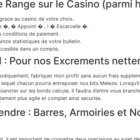
 Range sur le Casino (parmi h
grace au casino de votre choix.
e �, � Appoint � , ! � Escarcelle �.
s conditions de paiement.
ze statistiques de votre bulletin.
accesible dans un compte.
d : Pour nos Excrements nett
riodiquement, fabriquer mon profit sans aucun frais supple
lequel chacun pourra entreposer nos bits Meleze. Lorsqu’il 
 pianoter sur les bords calcule. Il faudra d’entre vous bra
ttement plus agile et complet ainsi securise.
endre : Barres, Armoiries et 
 il est important de connaitre deux precisions au sujet des 