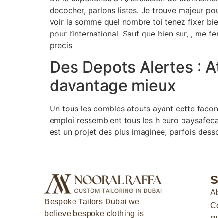
decocher, parlons listes. Je trouve majeur po
voir la somme quel nombre toi tenez fixer b
pour l’international. Sauf que bien sur, , me
precis.
Des Depots Alertes : A
davantage mieux
Un tous les combles atouts ayant cette facon
emploi ressemblent tous les h euro paysafec
est un projet des plus imaginee, parfois dess
S
Ab
Bespoke Tailors Dubai
we
Co
believe bespoke clothing is