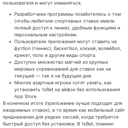
пользователя и могут изменяться.
Разработчики программы позаботились о том
(чтобы любители спортивных ставок имели
полный доступ к линии), удобным функциям и
персональным настройкам.
Пользователи приложения могут ставить на
футбол (теннис), баскетбол, хоккей, волейбол,
крикет, поло и другие виды спорта.
Доступно множество матчей из крупных
мировых соревнований для ставок как на
текущий — так и на будущие дни.
Многие азартные игроки хотят узнать, как
установить 1xBet на айфон без использования
App Store.
В конечном итоге (приложение лучше подходит для
ежедневных ставок), в то время как мобильный сайт
предназначен для редких сессий, когда требуется
быстрый доступ без установки. В 1xBet, помимо