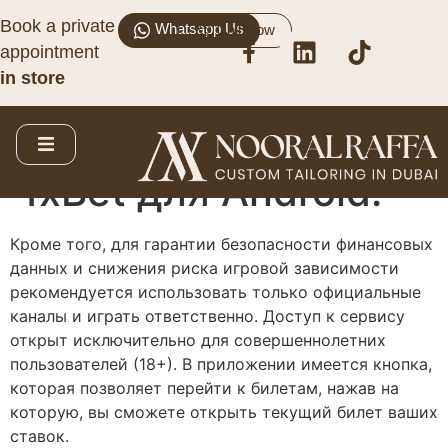
Book a private
Whatsapp Us
Call Now
Получите
appointment
in store
последнюю версию
официального APK
1xBet для Android.
Кроме того, для гарантии безопасности финансовых
данных и снижения риска игровой зависимости
рекомендуется использовать только официальные
каналы и играть ответственно.
Доступ к сервису
открыт исключительно для совершеннолетних
пользователей (18+). В приложении имеется кнопка,
которая позволяет перейти к билетам, нажав на
которую, вы сможете открыть текущий билет ваших
ставок.