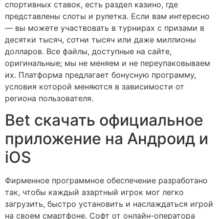
спортивных ставок, есть раздел казино, где
представлены слоты и рулетка. Если вам интересно
— вы можете участвовать в турнирах с призами в
десятки тысяч, сотни тысяч или даже миллионы
долларов. Все файлы, доступные на сайте,
оригинальные; мы не меняем и не переупаковываем
их. Платформа предлагает бонусную программу,
условия которой меняются в зависимости от
региона пользователя.
Bet скачать официальное
приложение на Андроид и
iOS
Фирменное программное обеспечение разработано
так, чтобы каждый азартный игрок мог легко
загрузить, быстро установить и наслаждаться игрой
на своем смартфоне. Софт от онлайн-оператора