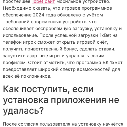
простейшее
1xbet сайт
мобильное устройство.
Необходимо сказать, что игровое программное
обеспечение 2024 года обновлено с учётом
требований современных устройств, что
обеспечивает беспроблемную загрузку, установку и
использование. После успешной загрузки 1xBet на
телефон игрок сможет открыть игровой счёт,
получить приветственный бонус, сделать ставки,
запустить азартные игры и управлять своим
профилем. Стоит отметить, что программа БК 1хБет
предоставляет широкий спектр возможностей для
всех её поклонников.
Как поступить, если
установка приложения не
удалась?
После согласия пользователя на установку начнётся