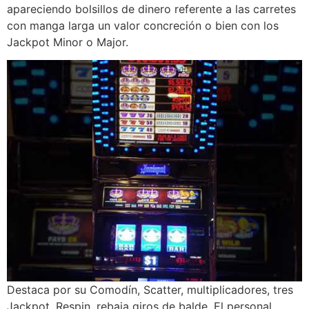
apareciendo bolsillos de dinero referente a las carretes
con manga larga un valor concreción o bien con los
Jackpot Minor o Major.
Destaca por su Comodín, Scatter, multiplicadores, tres
Jackpot, Respin, rebaja giros de balde. El personal