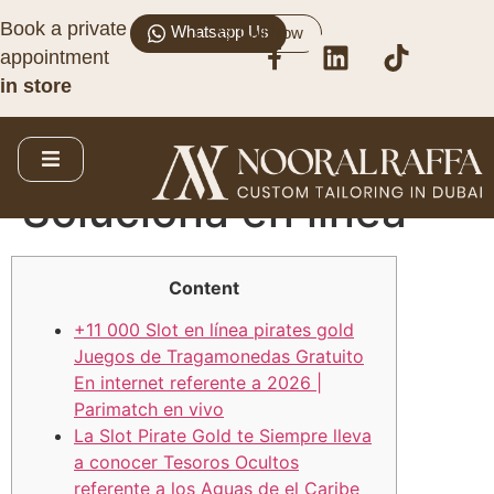
Book a private
Whatsapp Us
Call Now
Pirates! Gold Sega
appointment
in store
Piratas! Oro Sega
Parimatch en vivo
Soluciona en línea
Content
+11 000 Slot en línea pirates gold
Juegos de Tragamonedas Gratuito
En internet referente a 2026 |
Parimatch en vivo
La Slot Pirate Gold te Siempre lleva
a conocer Tesoros Ocultos
referente a los Aguas de el Caribe