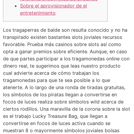
Sobre el aprovisionador de el
entretenimiento
Los tragaperras de balde son resulta conocido y no ha
transpirado existen bastantes slots joviales recursos
favorable. Prueba más casinos sobre slots así­ como
opta a ganar premios sobre eficiente. Aunque, en caso
de que partes participar a los tragamonedas online con
dinero real, te sugerimos que leas nuestro producto
cual advierte acerca de cómo trabajan los
tragamonedas para que te sea posible a lo que
atenerte.
A lo largo de una ronda de tiradas gratuitas,
los símbolos de los piratas llegan a convertirse en
focos de luces realiza sobre símbolos wild acerca de
ciertos rodillos. Una maravilla de la corona sobre la slot
es el trabajo Lucky Treasure Bag, que llegan a
convertirse en focos de luces activa cuando se
muestran 8 o mayormente símbolos joviales bolsas