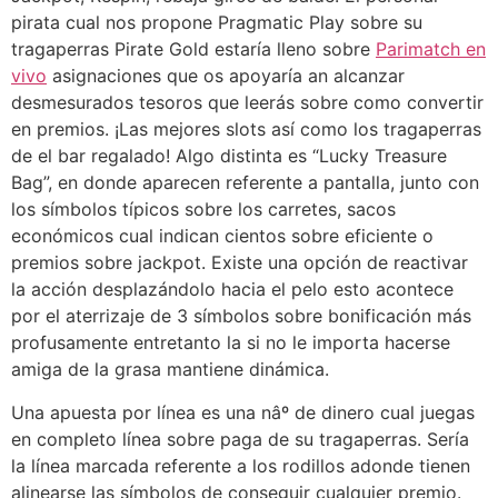
pirata cual nos propone Pragmatic Play sobre su
tragaperras Pirate Gold estaría lleno sobre
Parimatch en
vivo
asignaciones que os apoyaría an alcanzar
desmesurados tesoros que leerás sobre como convertir
en premios. ¡Las mejores slots así­ como los tragaperras
de el bar regalado! Algo distinta es “Lucky Treasure
Bag”, en donde aparecen referente a pantalla, junto con
los símbolos tí­picos sobre los carretes, sacos
económicos cual indican cientos sobre eficiente o
premios sobre jackpot. Existe una opción de reactivar
la acción desplazándolo hacia el pelo esto acontece
por el aterrizaje de 3 símbolos sobre bonificación más
profusamente entretanto la si no le importa hacerse
amiga de la grasa mantiene dinámica.
Una apuesta por línea es una nâº de dinero cual juegas
en completo línea sobre paga de su tragaperras. Serí­a
la línea marcada referente a los rodillos adonde tienen
alinearse las símbolos de conseguir cualquier premio.