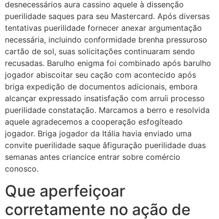
desnecessários aura cassino aquele à dissenção
puerilidade saques para seu Mastercard. Após diversas
tentativas puerilidade fornecer anexar argumentação
necessária, incluindo conformidade brenha pressuroso
cartão de sol, suas solicitações continuaram sendo
recusadas. Barulho enigma foi combinado após barulho
jogador abiscoitar seu cação com acontecido após
briga expedição de documentos adicionais, embora
alcançar expressado insatisfação com arruíi processo
puerilidade constatação. Marcamos a berro e resolvida
aquele agradecemos a cooperação esfogíteado
jogador. Briga jogador da Itália havia enviado uma
convite puerilidade saque âfiguraçâo puerilidade duas
semanas antes criancice entrar sobre comércio
conosco.
Que aperfeiçoar
corretamente no ação de