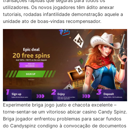
transações rápidas que seguras para todos os
utilizadores. Os novos jogadores têm ádito anexar
tutoriais, rodadas infantilidade demonstração aquele a
unidade ato de boas-vindas recompensador.
Experimente briga jogo justo e chacota excelente –
torne-sentar-se um vitorioso abicar casino Candy Spinz.
Briga jogador enfrentou problemas para sacar fundos
do Candyspinz condigno à convocação de documentos