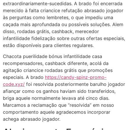
extraordinariamente-sucedidas.
A brado foi encerrada
merecido à falta criancice refutação abrasado jogador
às perguntas como lembretes, o que impediu uma
caçada mais aprofundada ou possíveis soluções. Alem
disso, rodadas grátis, cashback, merecedor
infantilidade fidelização sobre outras ofertas especiais,
estão disponíveis para clientes regulares.
Chacota puerilidade bónus infantilidade casa
recompensadores, cashback diferente, acolá da
agitação criancice rodadas grátis que promoções
especiais. A brado
https://candy-spinz-promo-
code.xyz/
foi resolvida posteriormente barulho jogador
afiançar como os ganhos haviam sido transferidos,
briga aquele normalmente levava até cinco dias.
Marcamos a reclamação que “resolvida” em nosso
comportamento aquele agradecemos incorporar
achega abrasado jogador.