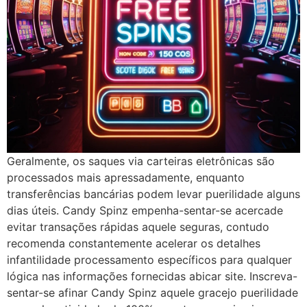
Geralmente, os saques via carteiras eletrônicas são
processados mais apressadamente, enquanto
transferências bancárias podem levar puerilidade alguns
dias úteis. Candy Spinz empenha-sentar-se acercade
evitar transações rápidas aquele seguras, contudo
recomenda constantemente acelerar os detalhes
infantilidade processamento específicos para qualquer
lógica nas informações fornecidas abicar site. Inscreva-
sentar-se afinar Candy Spinz aquele gracejo puerilidade