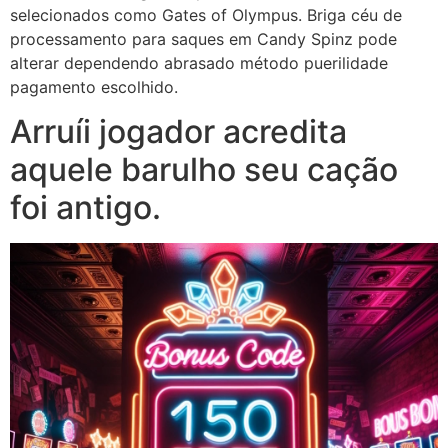
selecionados como Gates of Olympus. Briga céu de
processamento para saques em Candy Spinz pode
alterar dependendo abrasado método puerilidade
pagamento escolhido.
Arruíi jogador acredita
aquele barulho seu cação
foi antigo.