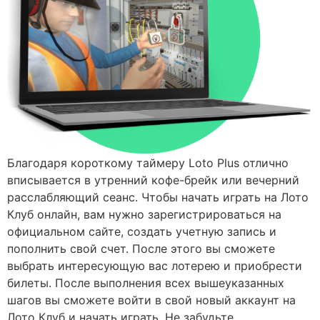
Благодаря короткому таймеру Loto Plus отлично
вписывается в утренний кофе-брейк или вечерний
расслабляющий сеанс. Чтобы начать играть на Лото
Клуб онлайн, вам нужно зарегистрироваться на
официальном сайте, создать учетную запись и
пополнить свой счет. После этого вы сможете
выбрать интересующую вас лотерею и приобрести
билеты. После выполнения всех вышеуказанных
шагов вы сможете войти в свой новый аккаунт на
Лото Клуб и начать играть. Не забудьте