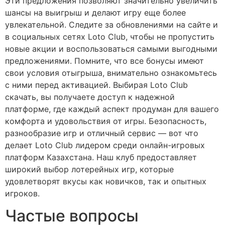
Эти предложения позволяют значительно увеличить
шансы на выигрыш и делают игру еще более
увлекательной. Следите за обновлениями на сайте и
в социальных сетях Loto Club, чтобы не пропустить
новые акции и воспользоваться самыми выгодными
предложениями. Помните, что все бонусы имеют
свои условия отыгрыша, внимательно ознакомьтесь
с ними перед активацией. Выбирая Loto Club
скачать, вы получаете доступ к надежной
платформе, где каждый аспект продуман для вашего
комфорта и удовольствия от игры. Безопасность,
разнообразие игр и отличный сервис — вот что
делает Loto Club лидером среди онлайн-игровых
платформ Казахстана. Наш клуб предоставляет
широкий выбор лотерейных игр, которые
удовлетворят вкусы как новичков, так и опытных
игроков.
Частые вопросы