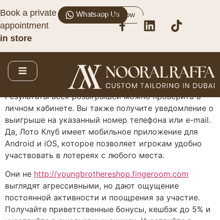
Book a private
Whatsapp Us
Call Now
Официальный сайт
appointment
in store
омского хоккейного
клуба «Авангард»
Результаты всех розыгрышей можно проверить в
личном кабинете. Вы также получите уведомление о
выигрыше на указанный номер телефона или e-mail.
Да, Лото Клуб имеет мобильное приложение для
Android и iOS, которое позволяет игрокам удобно
участвовать в лотереях с любого места.
Они не
http://youngbrothereshop.fingeroom.com
выглядят агрессивными, но дают ощущение
постоянной активности и поощрения за участие.
Получайте приветственные бонусы, кешбэк до 5% и