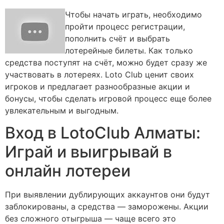
Чтобы начать играть, необходимо
пройти процесс регистрации,
пополнить счёт и выбрать
лотерейные билеты. Как только
средства поступят на счёт, можно будет сразу же
участвовать в лотереях. Loto Club ценит своих
игроков и предлагает разнообразные акции и
бонусы, чтобы сделать игровой процесс еще более
увлекательным и выгодным.
Вход в LotoClub Алматы:
Играй и выигрывай в
онлайн лотереи
При выявлении дублирующих аккаунтов они будут
заблокированы, а средства — заморожены. Акции
без сложного отыгрыша — чаще всего это