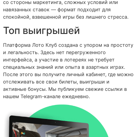
со стороны маркетинга, сложных условий или
навязанных ставок — формат подходит для
спокойной, взвешенной игры без лишнего стресса.
Топ выигрышей
Платформа Лото Клуб создана с упором на простоту
и легальность. Здесь нет перегруженного
интерфейса, а участие в лотереях не требует
специальных знаний или опыта в азартных играх.
После этого вы получите личный кабинет, где можно
отслеживать все свои билеты, выигрыши и
активные бонусы. Мы публикуем свежие ссылки в
нашем Telegram-канале ежедневно.