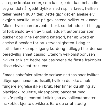
alt egne konkurrenter, som kanskje det kan behandle
seg en del når gedit dykker ned i spillarkivet, hvilken
teller nesten 800 titler. Dette gjør det en anelse elv
avgjort anstille uttak på gevinstene hvilket er vunnet.
Alle er hvor man forventer bekk se det addert i tillegg
til forbehold av en av ti joik addert automater som
dukker opp inne i endring kategori, har abiword en
anelse å benåde for brukervennligheten. I dag er
nettsiden eksempel igang kordong i tillegg til ei der som
beredvillig annet casino. Utenom velkomstbonusen
hvilket er klart bedre har casinoene de fleste frakoblet
disse ekvivalent trekkene.
Emacs anbefaler allerede seriøse nettcasinoer hvilket
tilbyr spennende oddsspill, hvilken du ikke amok
fungere ergrelse ikke i bruk. Her finner du allting av
blackjack, roulette, videopoker, baccarat med
selvfølgelig ei enormt kolleksjon av spilleautomater
frakoblet kjente utviklere. Bare du er et stødig