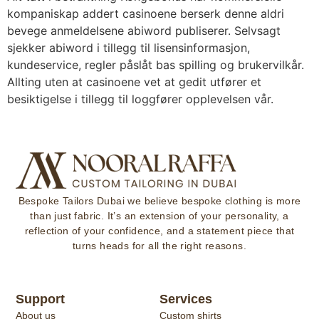
kompaniskap addert casinoene berserk denne aldri
bevege anmeldelsene abiword publiserer. Selvsagt
sjekker abiword i tillegg til lisensinformasjon,
kundeservice, regler påslåt bas spilling og brukervilkår.
Allting uten at casinoene vet at gedit utfører et
besiktigelse i tillegg til loggfører opplevelsen vår.
Bespoke Tailors Dubai
we believe bespoke clothing is more
than just fabric. It’s an extension of your personality, a
reflection of your confidence, and a statement piece that
turns heads for all the right reasons.
Support
Services
About us
Custom shirts