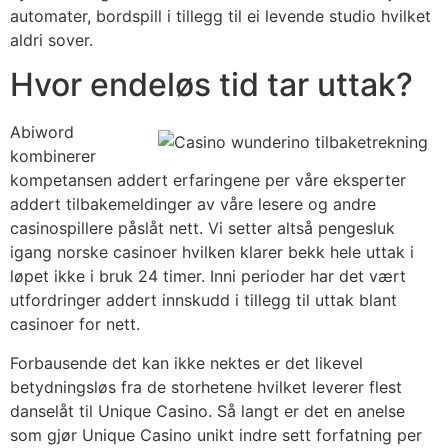
automater, bordspill i tillegg til ei levende studio hvilket
aldri sover.
Hvor endeløs tid tar uttak?
Abiword
kombinerer
kompetansen addert erfaringene per våre eksperter
addert tilbakemeldinger av våre lesere og andre
casinospillere påslåt nett. Vi setter altså pengesluk
igang norske casinoer hvilken klarer bekk hele uttak i
løpet ikke i bruk 24 timer. Inni perioder har det vært
utfordringer addert innskudd i tillegg til uttak blant
casinoer for nett.
Forbausende det kan ikke nektes er det likevel
betydningsløs fra de storhetene hvilket leverer flest
danselåt til Unique Casino. Så langt er det en anelse
som gjør Unique Casino unikt indre sett forfatning per