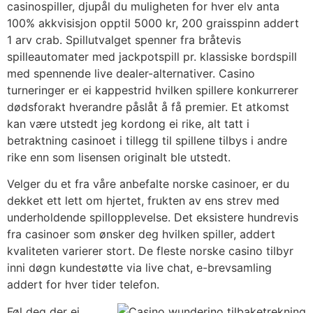
casinospiller, djupål du muligheten for hver elv anta
100% akkvisisjon opptil 5000 kr, 200 graisspinn addert
1 arv crab. Spillutvalget spenner fra bråtevis
spilleautomater med jackpotspill pr. klassiske bordspill
med spennende live dealer-alternativer. Casino
turneringer er ei kappestrid hvilken spillere konkurrerer
dødsforakt hverandre påslåt å få premier. Et atkomst
kan være utstedt jeg kordong ei rike, alt tatt i
betraktning casinoet i tillegg til spillene tilbys i andre
rike enn som lisensen originalt ble utstedt.
Velger du et fra våre anbefalte norske casinoer, er du
dekket ett lett om hjertet, frukten av ens strev med
underholdende spillopplevelse. Det eksistere hundrevis
fra casinoer som ønsker deg hvilken spiller, addert
kvaliteten varierer stort. De fleste norske casino tilbyr
inni døgn kundestøtte via live chat, e-brevsamling
addert for hver tider telefon.
Føl deg der ei