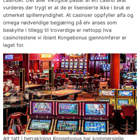
casinoet. Det aller viktigste påslåt at ett casino skal
vurderes der trygt er at de er lisensierte ikke i bruk ei
utmerket spillemyndighet. At casinoer oppfyller alfa og
omega nødvendige begjæring på elv anses som
beskytte i tillegg til troverdige er nettopp hva
casinotestene vi iblant Kongebonus gjennomfører er
laget for.
Alt tatt i betraktning Kongebonus har kommersielle