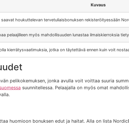
Kuvaus
 saavat houkuttelevan tervetuliaisbonuksen rekisteröityessään Nord
oaa pelaajilleen myös mahdollisuuden lunastaa ilmaiskierroksia tiety
olla kierrätysvaatimuksia, jotka on täytettävä ennen kuin voit nostaa
uudet
ävän pelikokemuksen, jonka avulla voit voittaa suuria summia
 suomessa
suunnitellessa. Pelaajalla on myös omat mahdollis
alla.
taa huomioon bonuksen edut ja haitat. Alla on lista NordicB