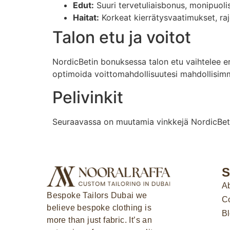
Edut:
Suuri tervetuliaisbonus, monipuoli
Haitat:
Korkeat kierrätysvaatimukset, raj
Talon etu ja voitot
NordicBetin bonuksessa talon etu vaihtelee er
optimoida voittomahdollisuutesi mahdollisim
Pelivinkit
Seuraavassa on muutamia vinkkejä NordicBet
S
Ab
Bespoke Tailors Dubai
we
Co
believe bespoke clothing is
B
more than just fabric. It’s an