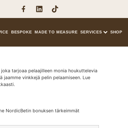
VICE
BESPOKE
MADE TO MEASURE
SERVICES
SHOP
joka tarjoaa pelaajilleen monia houkuttelevia
kä jaamme vinkkejä pelin pelaamiseen. Lue
kaasti.
emme NordicBetin bonuksen tärkeimmät