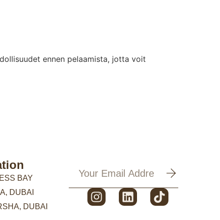
ollisuudet ennen pelaamista, jotta voit
tion
ESS BAY
A, DUBAI
RSHA, DUBAI