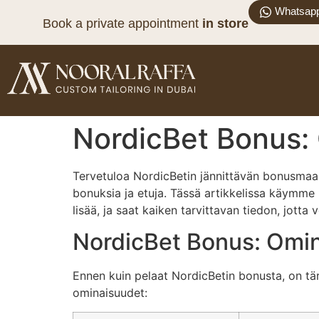
Whatsap
Book a private appointment
in store
NordicBet Bonus: 
Tervetuloa NordicBetin jännittävän bonusmaail
bonuksia ja etuja. Tässä artikkelissa käymme
lisää, ja saat kaiken tarvittavan tiedon, jotta
NordicBet Bonus: Omi
Ennen kuin pelaat NordicBetin bonusta, on t
ominaisuudet: