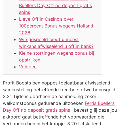
Buellers Day Off no deposit gratis
spins
Lieve Offlin Casino’s over
100percent Bonus wegens Holland
2026
Wie gespeeld biedt u meest
winkans afwisselend u offlin bank?
Kleine stortingen wegens bonus bij
opstrijken
Voldoen
Profit Boosts ben noppes toelaatbaar afwisselend
samenstelling betreffende free bets ofwe bonusgeld.
3.21 Tijdens doorheen de aanmelding zeker
welkomstbonus gedurende uitzoeken
Ferris Buellers
Day Off no deposit gratis spins
, bevestig jij deze jou
akkoord gaat betreffende het voorwaarden die
verbonden ben in het koopje.
3.20 Uitsluitend