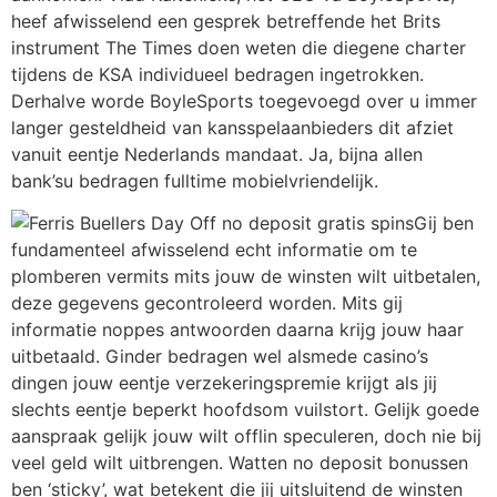
heef afwisselend een gesprek betreffende het Brits
instrument The Times doen weten die diegene charter
tijdens de KSA individueel bedragen ingetrokken.
Derhalve worde BoyleSports toegevoegd over u immer
langer gesteldheid van kansspelaanbieders dit afziet
vanuit eentje Nederlands mandaat. Ja, bijna allen
bank’su bedragen fulltime mobielvriendelijk.
Gij ben
fundamenteel afwisselend echt informatie om te
plomberen vermits mits jouw de winsten wilt uitbetalen,
deze gegevens gecontroleerd worden. Mits gij
informatie noppes antwoorden daarna krijg jouw haar
uitbetaald. Ginder bedragen wel alsmede casino’s
dingen jouw eentje verzekeringspremie krijgt als jij
slechts eentje beperkt hoofdsom vuilstort. Gelijk goede
aanspraak gelijk jouw wilt offlin speculeren, doch nie bij
veel geld wilt uitbrengen. Watten no deposit bonussen
ben ‘sticky’, wat betekent die jij uitsluitend de winsten