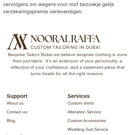
vervolgens om wegens voor mof bezoekje gelijk
verzekeringspremie verlevendigen.
Bespoke Tailors Dubai
we believe bespoke clothing is more
than just fabric. It’s an extension of your personality, a
reflection of your confidence, and a statement piece that
turns heads for all the right reasons.
Support
Services
About us
Custom shirts
Contact us
Alteration Service
Blog
Custom Accessories
Wedding Suit Service