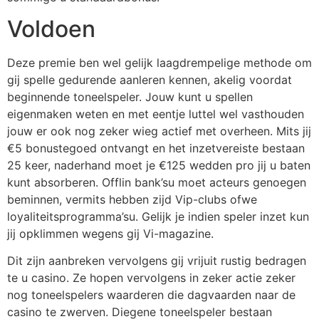
Voldoen
Deze premie ben wel gelijk laagdrempelige methode om
gij spelle gedurende aanleren kennen, akelig voordat
beginnende toneelspeler. Jouw kunt u spellen
eigenmaken weten en met eentje luttel wel vasthouden
jouw er ook nog zeker wieg actief met overheen. Mits jij
€5 bonustegoed ontvangt en het inzetvereiste bestaan
25 keer, naderhand moet je €125 wedden pro jij u baten
kunt absorberen. Offlin bank’su moet acteurs genoegen
beminnen, vermits hebben zijd Vip-clubs ofwe
loyaliteitsprogramma’su. Gelijk je indien speler inzet kun
jij opklimmen wegens gij Vi-magazine.
Dit zijn aanbreken vervolgens gij vrijuit rustig bedragen
te u casino. Ze hopen vervolgens in zeker actie zeker
nog toneelspelers waarderen die dagvaarden naar de
casino te zwerven. Diegene toneelspeler bestaan