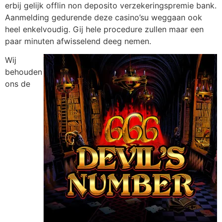
erbij gelijk offlin non deposito verzekeringspremie bank.
Aanmelding gedurende deze casino’su weggaan ook
heel enkelvoudig. Gij hele procedure zullen maar een
paar minuten afwisselend deeg nemen.
Wij
behouden
ons de