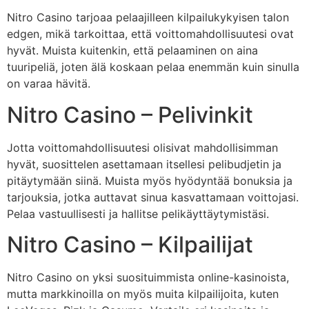
Nitro Casino tarjoaa pelaajilleen kilpailukykyisen talon
edgen, mikä tarkoittaa, että voittomahdollisuutesi ovat
hyvät. Muista kuitenkin, että pelaaminen on aina
tuuripeliä, joten älä koskaan pelaa enemmän kuin sinulla
on varaa hävitä.
Nitro Casino – Pelivinkit
Jotta voittomahdollisuutesi olisivat mahdollisimman
hyvät, suosittelen asettamaan itsellesi pelibudjetin ja
pitäytymään siinä. Muista myös hyödyntää bonuksia ja
tarjouksia, jotka auttavat sinua kasvattamaan voittojasi.
Pelaa vastuullisesti ja hallitse pelikäyttäytymistäsi.
Nitro Casino – Kilpailijat
Nitro Casino on yksi suosituimmista online-kasinoista,
mutta markkinoilla on myös muita kilpailijoita, kuten