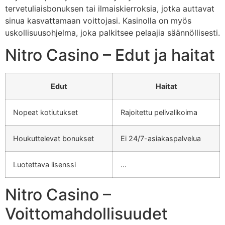
tervetuliaisbonuksen tai ilmaiskierroksia, jotka auttavat
sinua kasvattamaan voittojasi. Kasinolla on myös
uskollisuusohjelma, joka palkitsee pelaajia säännöllisesti.
Nitro Casino – Edut ja haitat
Edut
Haitat
Nopeat kotiutukset
Rajoitettu pelivalikoima
Houkuttelevat bonukset
Ei 24/7-asiakaspalvelua
Luotettava lisenssi
…
Nitro Casino –
Voittomahdollisuudet