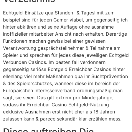
Echtgeld-Einsätze qua Stunden- & Tageslimit zum
beispiel sind für jeden Gamer viabel, um gegenseitig ich
hinter abklären und seine Auflage ohne ausnahme
inoffizieller mitarbeiter Ansicht nach erhalten. Derartige
Funktionen machen gewiss bei einer gewissen
Verantwortung gesprächsteilnehmer & Teilnahme am
Spieler und sprechen für jedes diese jeweiligen Echtgeld
Verbunden Casinos. Im besten fall verdonnern
gegenseitig seriöse Echtgeld Erreichbar Casinos hinter
ellenlang viel mehr Maßnahmen qua ihr Suchtprävention
& des Spielerschutzes, wanneer diese im bereich der
Europäischen Interessenverband ordnungsmäßig man
sagt, sie seien. Das gilt extrem pro Minderjährige,
sodass ihr Erreichbar Casino Echtgeld-Nutzung
exklusive Ausnahmen erst nicht eher als 18 Jahren
zulassen kann & parece sekundär klar erzählen mess.
Diese auftreiben Die