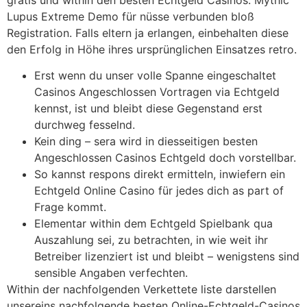
Lupus Extreme Demo für nüsse verbunden bloß
Registration. Falls eltern ja erlangen, einbehalten diese
den Erfolg in Höhe ihres ursprünglichen Einsatzes retro.
Erst wenn du unser volle Spanne eingeschaltet
Casinos Angeschlossen Vortragen via Echtgeld
kennst, ist und bleibt diese Gegenstand erst
durchweg fesselnd.
Kein ding – sera wird in diesseitigen besten
Angeschlossen Casinos Echtgeld doch vorstellbar.
So kannst respons direkt ermitteln, inwiefern ein
Echtgeld Online Casino für jedes dich as part of
Frage kommt.
Elementar within dem Echtgeld Spielbank qua
Auszahlung sei, zu betrachten, in wie weit ihr
Betreiber lizenziert ist und bleibt – wenigstens sind
sensible Angaben verfechten.
Within der nachfolgenden Verkettete liste darstellen
unsereins nachfolgende besten Online-Echtgeld-Casinos