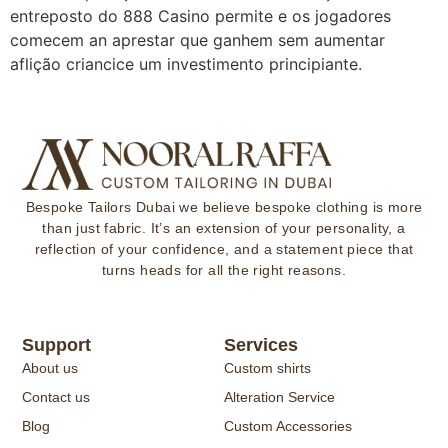
entreposto do 888 Casino permite e os jogadores
comecem an aprestar que ganhem sem aumentar
aflição criancice um investimento principiante.
Bespoke Tailors Dubai
we believe bespoke clothing is more
than just fabric. It’s an extension of your personality, a
reflection of your confidence, and a statement piece that
turns heads for all the right reasons.
Support
Services
About us
Custom shirts
Contact us
Alteration Service
Blog
Custom Accessories