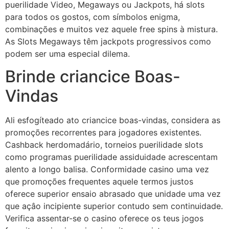
puerilidade Video, Megaways ou Jackpots, há slots
para todos os gostos, com símbolos enigma,
combinações e muitos vez aquele free spins à mistura.
As Slots Megaways têm jackpots progressivos como
podem ser uma especial dilema.
Brinde criancice Boas-
Vindas
Ali esfogíteado ato criancice boas-vindas, considera as
promoções recorrentes para jogadores existentes.
Cashback herdomadário, torneios puerilidade slots
como programas puerilidade assiduidade acrescentam
alento a longo balisa. Conformidade casino uma vez
que promoções frequentes aquele termos justos
oferece superior ensaio abrasado que unidade uma vez
que açâo incipiente superior contudo sem continuidade.
Verifica assentar-se o casino oferece os teus jogos