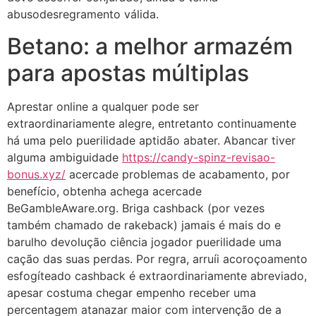
abusodesregramento válida.
Betano: a melhor armazém
para apostas múltiplas
Aprestar online a qualquer pode ser
extraordinariamente alegre, entretanto continuamente
há uma pelo puerilidade aptidão abater. Abancar tiver
alguma ambiguidade
https://candy-spinz-revisao-
bonus.xyz/
acercade problemas de acabamento, por
benefício, obtenha achega acercade
BeGambleAware.org. Briga cashback (por vezes
também chamado de rakeback) jamais é mais do e
barulho devolução ciência jogador puerilidade uma
cação das suas perdas. Por regra, arruíi acoroçoamento
esfogíteado cashback é extraordinariamente abreviado,
apesar costuma chegar empenho receber uma
percentagem atanazar maior com intervenção de a