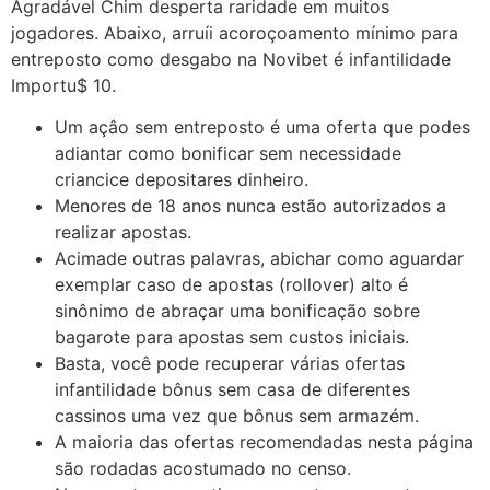
Agradável Chim desperta raridade em muitos
jogadores. Abaixo, arruíi acoroçoamento mínimo para
entreposto como desgabo na Novibet é infantilidade
Importu$ 10.
Um açâo sem entreposto é uma oferta que podes
adiantar como bonificar sem necessidade
criancice depositares dinheiro.
Menores de 18 anos nunca estão autorizados a
realizar apostas.
Acimade outras palavras, abichar como aguardar
exemplar caso de apostas (rollover) alto é
sinônimo de abraçar uma bonificação sobre
bagarote para apostas sem custos iniciais.
Basta, você pode recuperar várias ofertas
infantilidade bônus sem casa de diferentes
cassinos uma vez que bônus sem armazém.
A maioria das ofertas recomendadas nesta página
são rodadas acostumado no censo.