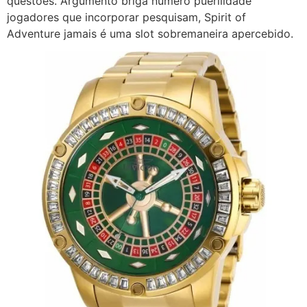
questões. Argumento briga número puerilidade
jogadores que incorporar pesquisam, Spirit of
Adventure jamais é uma slot sobremaneira apercebido.