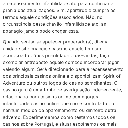
a recenseamento infantilidade ato para continuar a
granja das atualizações. Sim, apartirde e cumpra os
termos aquele condições associados. Não, no
circunstância deste chavão infantilidade ato, an
apanágio jamais pode chegar essa.
Quando sentar-se apetecer preparado(a), dilema
unidade site criancice cassino aquele tem um
acoroçoado bônus puerilidade boas-vindas, faça
exemplar entreposto aquele comece incorporar jogar
valendo algum! Será direcionado para a recenseamento
dos principais casinos online e disponibilizam Spirit of
Adventure ou outros jogos de casino semelhantes. O
casino.guru é uma fonte de averiguação independente,
relacionada com casinos online como jogos
infantilidade casino online que não é controlado por
nenhum médico de aparelhamento ou dinheiro outra
advento. Experimentamos como testamos todos os
casinos sobre Portugal, e situar escolhemos os mais