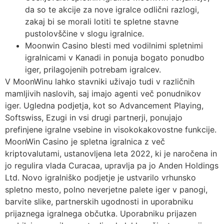
da so te akcije za nove igralce odlični razlogi,
zakaj bi se morali lotiti te spletne stavne
pustolovščine v slogu igralnice.
Moonwin Casino blesti med vodilnimi spletnimi
igralnicami v Kanadi in ponuja bogato ponudbo
iger, prilagojenih potrebam igralcev.
V MoonWinu lahko stavniki uživajo tudi v različnih
mamljivih naslovih, saj imajo agenti več ponudnikov
iger. Ugledna podjetja, kot so Advancement Playing,
Softswiss, Ezugi in vsi drugi partnerji, ponujajo
prefinjene igralne vsebine in visokokakovostne funkcije.
MoonWin Casino je spletna igralnica z več
kriptovalutami, ustanovljena leta 2022, ki je naročena in
jo regulira vlada Curacaa, upravlja pa jo Anden Holdings
Ltd. Novo igralniško podjetje je ustvarilo vrhunsko
spletno mesto, polno neverjetne palete iger v panogi,
barvite slike, partnerskih ugodnosti in uporabniku
prijaznega igralnega občutka. Uporabniku prijazen