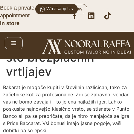
Book a private
Whatsapp Us
Call Now
Lokalna igralnica
appointment
in store
MoonWin v Kanadi:
Ocena 7 petsto $,
sto brezplačnih
vrtljajev
Bakarat je mogoče kupiti v številnih različicah, tako za
začetnike kot za profesionalce. Zdi se zabavno, vendar
vas ne bomo zavajali – to je ena najlažjih iger. Lahko
poskusite najnovejšo klasično vrsto, se stisnete v Punto
Banco ali pa se prepričate, da je hitro menjajoča se igra
s Price Baccarat.
Vsi bonusi imajo jasne pogoje, vaši
dobitki pa so epski.