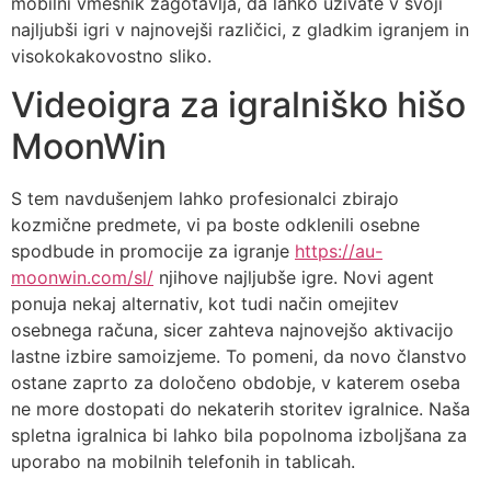
mobilni vmesnik zagotavlja, da lahko uživate v svoji
najljubši igri v najnovejši različici, z gladkim igranjem in
visokokakovostno sliko.
Videoigra za igralniško hišo
MoonWin
S tem navdušenjem lahko profesionalci zbirajo
kozmične predmete, vi pa boste odklenili osebne
spodbude in promocije za igranje
https://au-
moonwin.com/sl/
njihove najljubše igre. Novi agent
ponuja nekaj alternativ, kot tudi način omejitev
osebnega računa, sicer zahteva najnovejšo aktivacijo
lastne izbire samoizjeme. To pomeni, da novo članstvo
ostane zaprto za določeno obdobje, v katerem oseba
ne more dostopati do nekaterih storitev igralnice. Naša
spletna igralnica bi lahko bila popolnoma izboljšana za
uporabo na mobilnih telefonih in tablicah.