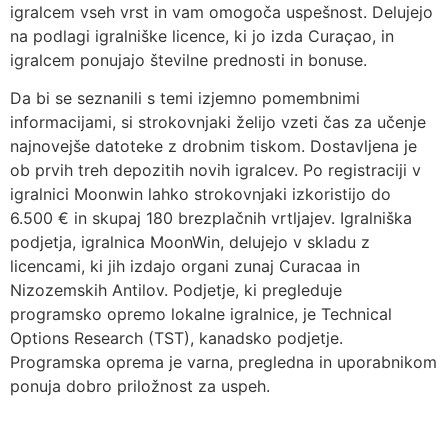
igralcem vseh vrst in vam omogoča uspešnost. Delujejo
na podlagi igralniške licence, ki jo izda Curaçao, in
igralcem ponujajo številne prednosti in bonuse.
Da bi se seznanili s temi izjemno pomembnimi
informacijami, si strokovnjaki želijo vzeti čas za učenje
najnovejše datoteke z drobnim tiskom. Dostavljena je
ob prvih treh depozitih novih igralcev. Po registraciji v
igralnici Moonwin lahko strokovnjaki izkoristijo do
6.500 € in skupaj 180 brezplačnih vrtljajev. Igralniška
podjetja, igralnica MoonWin, delujejo v skladu z
licencami, ki jih izdajo organi zunaj Curacaa in
Nizozemskih Antilov. Podjetje, ki pregleduje
programsko opremo lokalne igralnice, je Technical
Options Research (TST), kanadsko podjetje.
Programska oprema je varna, pregledna in uporabnikom
ponuja dobro priložnost za uspeh.