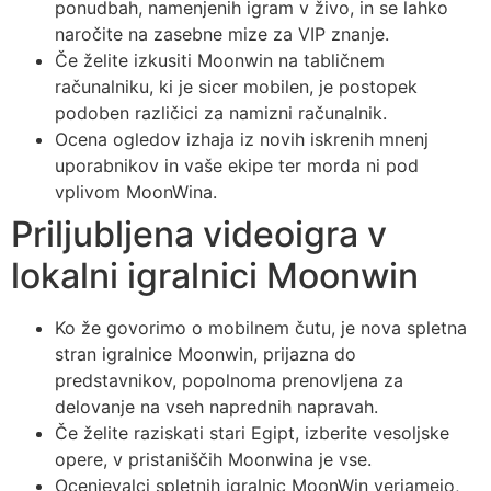
ponudbah, namenjenih igram v živo, in se lahko
naročite na zasebne mize za VIP znanje.
Če želite izkusiti Moonwin na tabličnem
računalniku, ki je sicer mobilen, je postopek
podoben različici za namizni računalnik.
Ocena ogledov izhaja iz novih iskrenih mnenj
uporabnikov in vaše ekipe ter morda ni pod
vplivom MoonWina.
Priljubljena videoigra v
lokalni igralnici Moonwin
Ko že govorimo o mobilnem čutu, je nova spletna
stran igralnice Moonwin, prijazna do
predstavnikov, popolnoma prenovljena za
delovanje na vseh naprednih napravah.
Če želite raziskati stari Egipt, izberite vesoljske
opere, v pristaniščih Moonwina je vse.
Ocenjevalci spletnih igralnic MoonWin verjamejo,