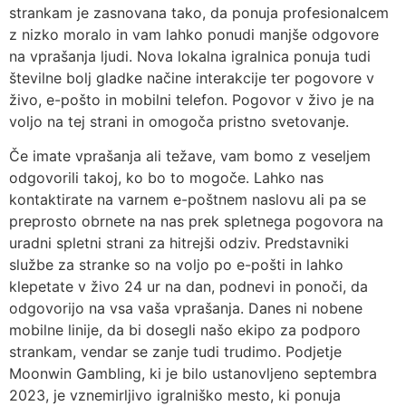
strankam je zasnovana tako, da ponuja profesionalcem
z nizko moralo in vam lahko ponudi manjše odgovore
na vprašanja ljudi. Nova lokalna igralnica ponuja tudi
številne bolj gladke načine interakcije ter pogovore v
živo, e-pošto in mobilni telefon. Pogovor v živo je na
voljo na tej strani in omogoča pristno svetovanje.
Če imate vprašanja ali težave, vam bomo z veseljem
odgovorili takoj, ko bo to mogoče. Lahko nas
kontaktirate na varnem e-poštnem naslovu ali pa se
preprosto obrnete na nas prek spletnega pogovora na
uradni spletni strani za hitrejši odziv. Predstavniki
službe za stranke so na voljo po e-pošti in lahko
klepetate v živo 24 ur na dan, podnevi in ​​ponoči, da
odgovorijo na vsa vaša vprašanja. Danes ni nobene
mobilne linije, da bi dosegli našo ekipo za podporo
strankam, vendar se zanje tudi trudimo. Podjetje
Moonwin Gambling, ki je bilo ustanovljeno septembra
2023, je vznemirljivo igralniško mesto, ki ponuja