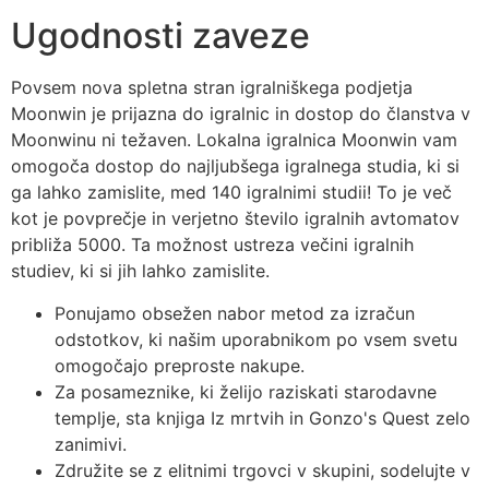
Ugodnosti zaveze
Povsem nova spletna stran igralniškega podjetja
Moonwin je prijazna do igralnic in dostop do članstva v
Moonwinu ni težaven. Lokalna igralnica Moonwin vam
omogoča dostop do najljubšega igralnega studia, ki si
ga lahko zamislite, med 140 igralnimi studii! To je več
kot je povprečje in verjetno število igralnih avtomatov
približa 5000. Ta možnost ustreza večini igralnih
studiev, ki si jih lahko zamislite.
Ponujamo obsežen nabor metod za izračun
odstotkov, ki našim uporabnikom po vsem svetu
omogočajo preproste nakupe.
Za posameznike, ki želijo raziskati starodavne
templje, sta knjiga Iz mrtvih in Gonzo's Quest zelo
zanimivi.
Združite se z elitnimi trgovci v skupini, sodelujte v