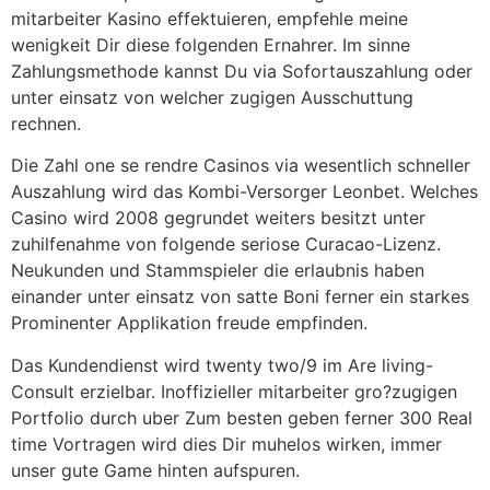
mitarbeiter Kasino effektuieren, empfehle meine
wenigkeit Dir diese folgenden Ernahrer. Im sinne
Zahlungsmethode kannst Du via Sofortauszahlung oder
unter einsatz von welcher zugigen Ausschuttung
rechnen.
Die Zahl one se rendre Casinos via wesentlich schneller
Auszahlung wird das Kombi-Versorger Leonbet. Welches
Casino wird 2008 gegrundet weiters besitzt unter
zuhilfenahme von folgende seriose Curacao-Lizenz.
Neukunden und Stammspieler die erlaubnis haben
einander unter einsatz von satte Boni ferner ein starkes
Prominenter Applikation freude empfinden.
Das Kundendienst wird twenty two/9 im Are living-
Consult erzielbar. Inoffizieller mitarbeiter gro?zugigen
Portfolio durch uber Zum besten geben ferner 300 Real
time Vortragen wird dies Dir muhelos wirken, immer
unser gute Game hinten aufspuren.