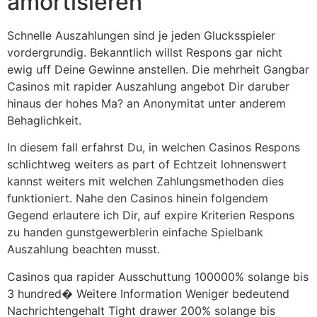
amortisieren
Schnelle Auszahlungen sind je jeden Glucksspieler
vordergrundig. Bekanntlich willst Respons gar nicht
ewig uff Deine Gewinne anstellen. Die mehrheit Gangbar
Casinos mit rapider Auszahlung angebot Dir daruber
hinaus der hohes Ma? an Anonymitat unter anderem
Behaglichkeit.
In diesem fall erfahrst Du, in welchen Casinos Respons
schlichtweg weiters as part of Echtzeit lohnenswert
kannst weiters mit welchen Zahlungsmethoden dies
funktioniert. Nahe den Casinos hinein folgendem
Gegend erlautere ich Dir, auf expire Kriterien Respons
zu handen gunstgewerblerin einfache Spielbank
Auszahlung beachten musst.
Casinos qua rapider Ausschuttung 100000% solange bis
3 hundred� Weitere Information Weniger bedeutend
Nachrichtengehalt Tight drawer 200% solange bis