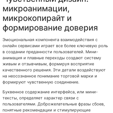
микроанимации,
микрокопирайт и
формирование доверия
Эмоциональная компонента взаимодействия с
онлайн сервисами играет все более ключевую роль
в создании преданности пользователей. Мини-
анимация и плавные переходы создают систему
живым и отзывчивым, формируя восприятие
качественного решения. Эти детали воздействуют
на неосознанное понимание торговой марки и
формируют чувственную соединение.
Буквенное содержание интерфейса, или мини-
тексты, определяет характер связи с
пользователями. Доброжелательные фразы сбоев,
понятные рекомендации и стимулирующие