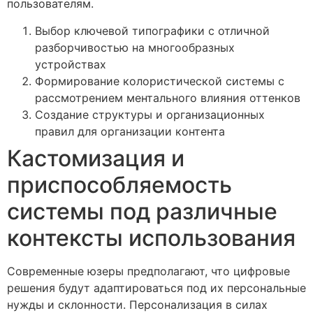
пользователям.
Выбор ключевой типографики с отличной
разборчивостью на многообразных
устройствах
Формирование колористической системы с
рассмотрением ментального влияния оттенков
Создание структуры и организационных
правил для организации контента
Кастомизация и
приспособляемость
системы под различные
контексты использования
Современные юзеры предполагают, что цифровые
решения будут адаптироваться под их персональные
нужды и склонности. Персонализация в силах