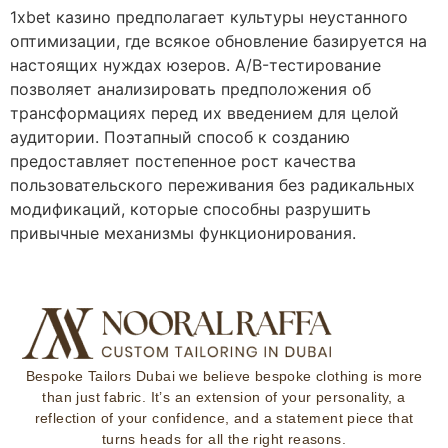
1xbet казино предполагает культуры неустанного
оптимизации, где всякое обновление базируется на
настоящих нуждах юзеров. A/B-тестирование
позволяет анализировать предположения об
трансформациях перед их введением для целой
аудитории. Поэтапный способ к созданию
предоставляет постепенное рост качества
пользовательского переживания без радикальных
модификаций, которые способны разрушить
привычные механизмы функционирования.
Bespoke Tailors Dubai
we believe bespoke clothing is more
than just fabric. It’s an extension of your personality, a
reflection of your confidence, and a statement piece that
turns heads for all the right reasons.