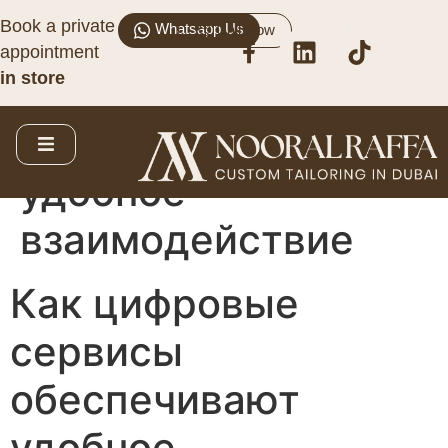
Book a private
Whatsapp Us
Call Now
Как цифровые
appointment
in store
сервисы
обеспечивают
удобное
взаимодействие
Как цифровые
сервисы
обеспечивают
удобное