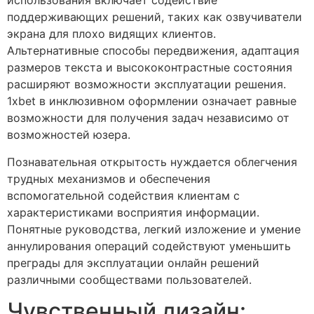
использования включает содействие
поддерживающих решений, таких как озвучиватели
экрана для плохо видящих клиентов.
Альтернативные способы передвижения, адаптация
размеров текста и высококонтрастные состояния
расширяют возможности эксплуатации решения.
1xbet в инклюзивном оформлении означает равные
возможности для получения задач независимо от
возможностей юзера.
Познавательная открытость нуждается облегчения
трудных механизмов и обеспечения
вспомогательной содействия клиентам с
характеристиками восприятия информации.
Понятные руководства, легкий изложение и умение
аннулирования операций содействуют уменьшить
преграды для эксплуатации онлайн решений
различными сообществами пользователей.
Чувственный дизайн: