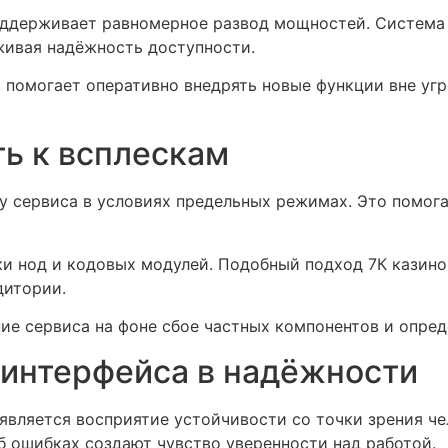
ддерживает равномерное развод мощностей. Система 
живая надёжность доступности.
 помогает оперативно внедрять новые функции вне уг
ть к всплескам
 сервиса в условиях предельных режимах. Это помога
и нод и кодовых модулей. Подобный подход 7К казино
дитории.
ие сервиса на фоне сбое частных компонентов и опред
 интерфейса в надёжности
вляется восприятие устойчивости со точки зрения чел
б ошибках создают чувство уверенности над работой.