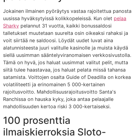
Jokainen ilmainen pyöräytys vastaa rajoitettua panosta
uusissa hyväksytyissä kolikkopeleissä. Kun olet
pelaa
Sharky
pelannut 31 vuotta, kaikki bonussaldosi
talletukset muutetaan suurelta osin oikeaksi rahaksi ja
voit siirtää ne saldoosi. Löydät uudet luvat aina
alatunnisteesta juuri valitulle kasinolle ja muista käydä
siellä uusimman sääntelyviranomaisen verkkosivustolla.
Tämä on hyvä, jos haluat uusimmat valitut pelit, mutta
siitä tulee haastavaa, jos haluat pelata missä tahansa
satamista. Voittojen osalta Guide of Deadilla on korkea
volatiliteetti ja erinomainen 5 000-kertainen
rajoitusvoitto. Mahdollisuusrajoitusvoitto Santa's
Ranchissa on hauska kyky, joka antaa pelaajalle
mahdollisuuden kertoa riski 3 000-kertaiseksi.
100 prosenttia
ilmaiskierroksia Sloto-