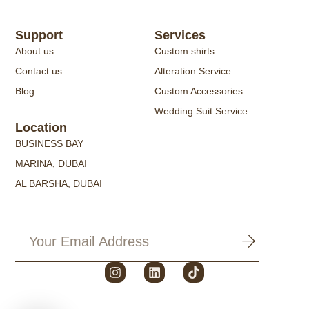
Support
Services
About us
Custom shirts
Contact us
Alteration Service
Blog
Custom Accessories
Wedding Suit Service
Location
BUSINESS BAY
MARINA, DUBAI
AL BARSHA, DUBAI