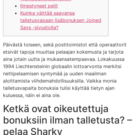
Ilmestyneet pelit
Kuinka väittää saavansa
talletusvapaan lisäbonuksen Joined
Says -sivustolla?
Päivästä toiseen, sekä postitoimistot että operaattorit
etsivät tapoja muuttaa pelaajan kokemusta ja tarjota
aina jotain uutta ja mukaansatempaavaa. Lokakuussa
1994 Liechtensteinin globaalin lottoarvonta merkitsi
nettipelaamisen syntymää ja uuden maailman
aloittamista viihdemahdollisuuksilla. Vaikka monia
talletusvapaita bonuksia tulisi käyttää tietyn ajan
kuluessa, näin ei aina ole.
Ketkä ovat oikeutettuja
bonuksiin ilman talletusta?
–
pelaa Sharky