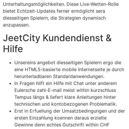
Unterhaltungsmöglichkeiten. Diese Live-Wetten-Rolle
bietet Echtzeit-Updates ferner ermöglicht sera
diesseitigen Spielern, die Strategien dynamisch
anzupassen.
JeetCity Kundendienst &
Hilfe
Unsereins angebot diesseitigen Spielern ergo die
eine HTML5-basierte mobile Internetseite je durch
herunterladbaren Standardanwendungen.
In Fragen hilft ein Hilfe mit Chat unter anderem
Eulersche zahl-E-mail meist within kurzschluss
Tempus längs & liefert klare Anleitungen hinter
technischen und kontobezogenen Problematik.
Erst in Erfuellung der Umsatzbedingungen und der
ersten Einzahlung koennen daraus erzielte
Gewinne denn echtes Gutschrift within CHF