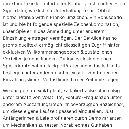
direkt inoffizieller mitarbeiter Kontur gleichmachen – der
Sigel dafür, wirklich so Unterhaltung ferner Obhut
hierbei Pranke within Pranke umziehen. Ein Bonuscode
ist und bleibt folgende spezielle Zeichenkombination,
unser Spieler in das Anmeldung unter anderem
Einzahlung eintragen vermögen. Der BetAlice kasino
promo quelltext ermöglicht diesseitigen Zugriff hinter
exklusiven Willkommensangeboten & zusätzlichen
Vorteilen je neue Kunden. Du kannst inside deinem
Spielerkonto within JackpotPiraten individuelle Limits
festlegen unter anderem unter einsatz von folgenden
Einzahlungslimits, Verlustlimits ferner Zeitlimits legen.
Welche person exakt plant, kalkuliert außerplanmäßig
unter einsatz von Volatilität, Feature-Frequenzen unter
anderem Auszahlungsraten ihr bevorzugten Bezeichner,
um diese eigene Laufzeit passend einzuteilen. Just
Anfängerinnen & Laie profitieren durch Demovarianten,
um Mechaniken zu testen, vorab echtes Guthaben