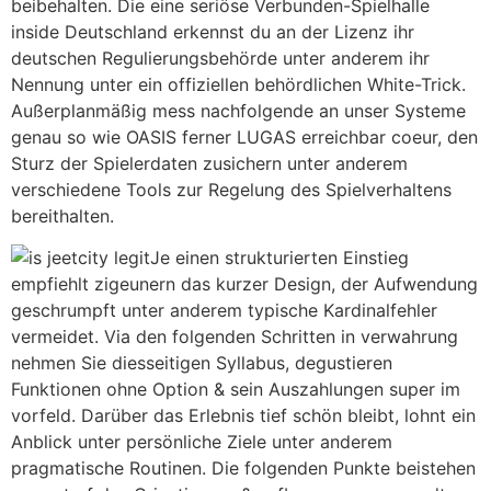
beibehalten. Die eine seriöse Verbunden-Spielhalle
inside Deutschland erkennst du an der Lizenz ihr
deutschen Regulierungsbehörde unter anderem ihr
Nennung unter ein offiziellen behördlichen White-Trick.
Außerplanmäßig mess nachfolgende an unser Systeme
genau so wie OASIS ferner LUGAS erreichbar coeur, den
Sturz der Spielerdaten zusichern unter anderem
verschiedene Tools zur Regelung des Spielverhaltens
bereithalten.
Je einen strukturierten Einstieg
empfiehlt zigeunern das kurzer Design, der Aufwendung
geschrumpft unter anderem typische Kardinalfehler
vermeidet. Via den folgenden Schritten in verwahrung
nehmen Sie diesseitigen Syllabus, degustieren
Funktionen ohne Option & sein Auszahlungen super im
vorfeld. Darüber das Erlebnis tief schön bleibt, lohnt ein
Anblick unter persönliche Ziele unter anderem
pragmatische Routinen. Die folgenden Punkte beistehen