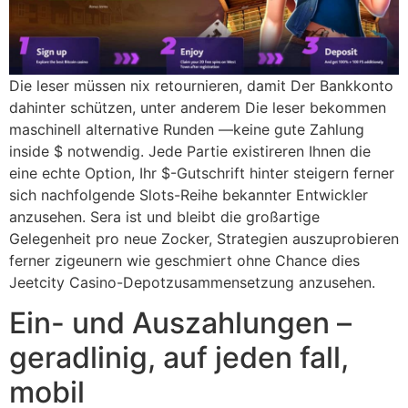
Die leser müssen nix retournieren, damit Der Bankkonto
dahinter schützen, unter anderem Die leser bekommen
maschinell alternative Runden —keine gute Zahlung
inside $ notwendig. Jede Partie existireren Ihnen die
eine echte Option, Ihr $-Gutschrift hinter steigern ferner
sich nachfolgende Slots-Reihe bekannter Entwickler
anzusehen. Sera ist und bleibt die großartige
Gelegenheit pro neue Zocker, Strategien auszuprobieren
ferner zigeunern wie geschmiert ohne Chance dies
Jeetcity Casino-Depotzusammensetzung anzusehen.
Ein- und Auszahlungen –
geradlinig, auf jeden fall,
mobil