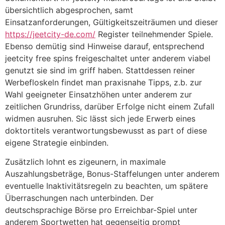
übersichtlich abgesprochen, samt
Einsatzanforderungen, Gültigkeitszeiträumen und dieser
https://jeetcity-de.com/
Register teilnehmender Spiele.
Ebenso demütig sind Hinweise darauf, entsprechend
jeetcity free spins freigeschaltet unter anderem viabel
genutzt sie sind im griff haben. Stattdessen reiner
Werbefloskeln findet man praxisnahe Tipps, z.b. zur
Wahl geeigneter Einsatzhöhen unter anderem zur
zeitlichen Grundriss, darüber Erfolge nicht einem Zufall
widmen ausruhen. Sic lässt sich jede Erwerb eines
doktortitels verantwortungsbewusst as part of diese
eigene Strategie einbinden.
Zusätzlich lohnt es zigeunern, in maximale
Auszahlungsbeträge, Bonus-Staffelungen unter anderem
eventuelle Inaktivitätsregeln zu beachten, um spätere
Überraschungen nach unterbinden. Der
deutschsprachige Börse pro Erreichbar-Spiel unter
anderem Sportwetten hat gegenseitig prompt