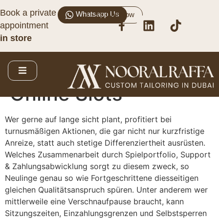
Book a private
Whatsapp Us
Call Now
JeetCity Spielsaal
appointment
in store
Brd: 100 Freispiele,
Tagesordnungspunkt
Online Slots
Wer gerne auf lange sicht plant, profitiert bei
turnusmäßigen Aktionen, die gar nicht nur kurzfristige
Anreize, statt auch stetige Differenziertheit ausrüsten.
Welches Zusammenarbeit durch Spielportfolio, Support
& Zahlungsabwicklung sorgt zu diesem zweck, so
Neulinge genau so wie Fortgeschrittene diesseitigen
gleichen Qualitätsanspruch spüren.
Unter anderem wer
mittlerweile eine Verschnaufpause braucht, kann
Sitzungszeiten, Einzahlungsgrenzen und Selbstsperren