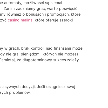
e automaty, możliwości są niemal
m. Zanim zaczniemy grać, warto poświęcić
ajmy również o bonusach i promocjach, które
ażyć
casino malina
, które oferuje szeroki
my w grach, brak kontroli nad finansami może
dy nie graj pieniędzmi, których nie możesz
. Pamiętaj, że długoterminowy sukces zależy
ulsywnych decyzji. Jeśli osiągniesz swój
kszych problemów.