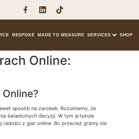
VICE
BESPOKE
MADE TO MEASURE
SERVICES
SHOP
ach Online:
 Online?
m nawet sposób na zarobek. Rozumiemy, że
ania świadomych decyzji. W tym artykule
 radości z gier online. Bo przecież gramy nie