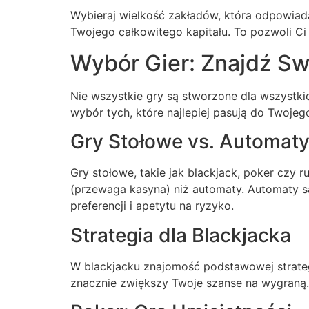
Wybieraj wielkość zakładów, która odpowiad
Twojego całkowitego kapitału. To pozwoli Ci 
Wybór Gier: Znajdź Sw
Nie wszystkie gry są stworzone dla wszystkic
wybór tych, które najlepiej pasują do Twojego 
Gry Stołowe vs. Automat
Gry stołowe, takie jak blackjack, poker czy r
(przewaga kasyna) niż automaty. Automaty s
preferencji i apetytu na ryzyko.
Strategia dla Blackjacka
W blackjacku znajomość podstawowej strategi
znacznie zwiększy Twoje szanse na wygraną.