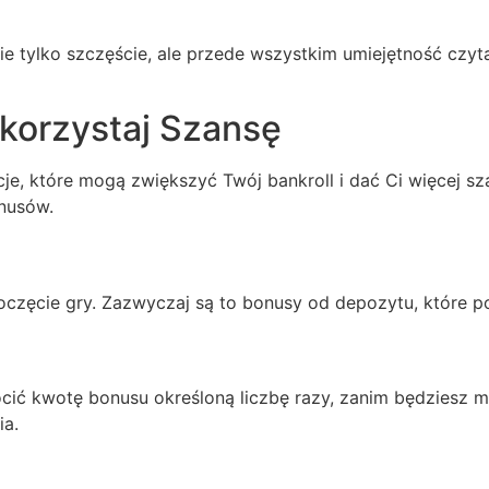
 nie tylko szczęście, ale przede wszystkim umiejętność czyt
korzystaj Szansę
je, które mogą zwiększyć Twój bankroll i dać Ci więcej sz
nusów.
częcie gry. Zazwyczaj są to bonusy od depozytu, które po
ić kwotę bonusu określoną liczbę razy, zanim będziesz m
ia.