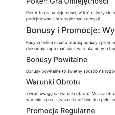
Poker: Gra Umiejętności
Poker to gra umiejętności, w której liczy się
podejmowania strategicznych decyzji.
Bonusy i Promocje: Wy
Kasyna online często oferują bonusy i promoc
dokładnie zapoznać się z warunkami tych bo
Bonusy Powitalne
Bonusy powitalne to świetny sposób na rozpo
Warunki Obrotu
Zwróć uwagę na warunki obrotu. Musisz obróc
warunki są realistyczne i możliwe do spełnien
Promocje Regularne