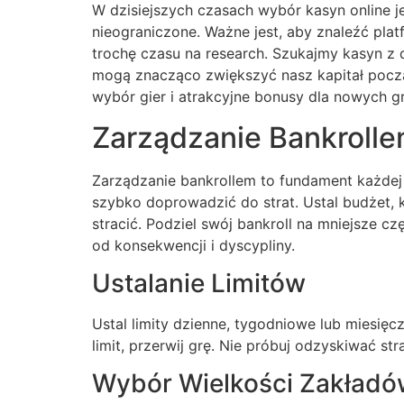
W dzisiejszych czasach wybór kasyn online 
nieograniczone. Ważne jest, aby znaleźć pl
trochę czasu na research. Szukajmy kasyn z 
mogą znacząco zwiększyć nasz kapitał pocz
wybór gier i atrakcyjne bonusy dla nowych g
Zarządzanie Bankroll
Zarządzanie bankrollem to fundament każdej u
szybko doprowadzić do strat. Ustal budżet, k
stracić. Podziel swój bankroll na mniejsze c
od konsekwencji i dyscypliny.
Ustalanie Limitów
Ustal limity dzienne, tygodniowe lub miesięc
limit, przerwij grę. Nie próbuj odzyskiwać s
Wybór Wielkości Zakładó