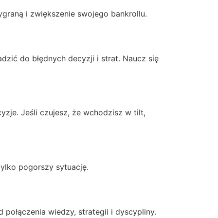
ygraną i zwiększenie swojego bankrollu.
zić do błędnych decyzji i strat. Naucz się
je. Jeśli czujesz, że wchodzisz w tilt,
tylko pogorszy sytuację.
połączenia wiedzy, strategii i dyscypliny.