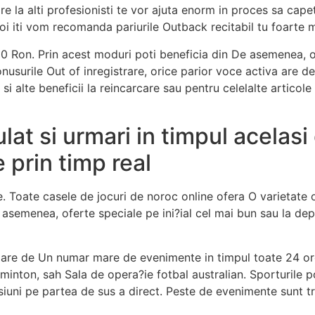
vire la alti profesionisti te vor ajuta enorm in proces sa cap
Noi iti vom recomanda pariurile Outback recitabil tu foarte mu
0 Ron. Prin acest moduri poti beneficia din De asemenea, o
nusurile Out of inregistrare, orice parior voce activa are 
mi si alte beneficii la reincarcare sau pentru celelalte artic
lat si urmari in timpul acelasi
 prin timp real
e. Toate casele de jocuri de noroc online ofera O varietate 
e asemenea, oferte speciale pe ini?ial cel mai bun sau la de
tilizare de Un numar mare de evenimente in timpul toate 24 or
dminton, sah Sala de opera?ie fotbal australian. Sporturile 
isiuni pe partea de sus a direct. Peste de evenimente sunt 