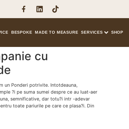
VICE
BESPOKE
MADE TO MEASURE
SERVICES
SHOP
mpanie cu
 de
um un Ponderi potrivite. Intotdeauna,
tample ?i pe suma sumei despre ce au luat-aer
una, semnificative, dar totu?i intr -adevar
ntru toate pariurile pe care ce plasa?i. Din