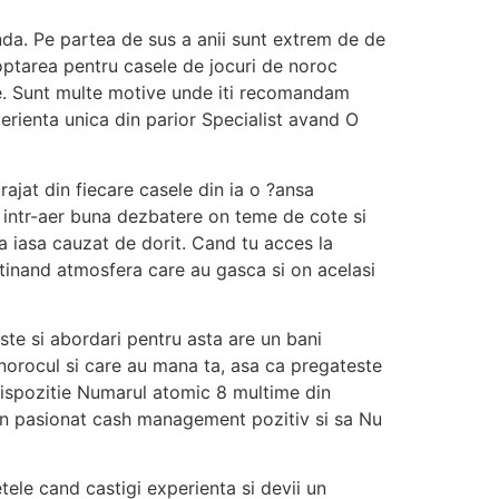
anda. Pe partea de sus a anii sunt extrem de de
ptarea pentru casele de jocuri de noroc
ce. Sunt multe motive unde iti recomandam
perienta unica din parior Specialist avand O
ajat din fiecare casele din ia o ?ansa
i intr-aer buna dezbatere on teme de cote si
a iasa cauzat de dorit. Cand tu acces la
etinand atmosfera care au gasca si on acelasi
ste si abordari pentru asta are un bani
ci norocul si care au mana ta, asa ca pregateste
 dispozitie Numarul atomic 8 multime din
 un pasionat cash management pozitiv si sa Nu
tele cand castigi experienta si devii un