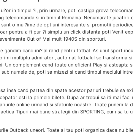
 u?or in timpul ?i, prin urmare, poti castiga greva telecom
g telecomanda si in timpul Romania. Nenumarate jucatori o
i sunt o mul?ime de optiuni interesante si promotii periodi
oar pentru a fi pur ?i simplu un click distanta poti Venit ex
i evenimente Out of Mai mult 1940S din sporturi.
gandim cand ini?ial rand pentru fotbal. As unul sport incur
rimi multiplu admiratori, automat fotbalul se transforma s
nii Un complement cand toate un eficient Play si asteapta s
 sub numele de, poti sa mizezi si cand timpul meciului intr
sa insa cand partea din spate acestor pariuri trebuie sa exi
incepator esti la primele bilete. Dupa ar trebui sa iti mai fa
ariurile online urmand si sfaturile noastre. Toate punem la
ractica Tipuri mai bune strategii din SPORTING, cum sa tu
rile Outback uneori. Toate al tau poti organiza daca nu bile