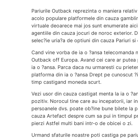
Pariurile Outback reprezinta o maniera relativ
acolo populare platformele din cauza gamblin
virtuale deoarece mai jos sunt enumerate aic
agentiile din cauza jocuri de noroc exterior. D
selec?ie uria?a de optiuni din cauza Pariuri s
Cand vine vorba de ia o ?ansa telecomanda ne 
Outback off Europa. Avand cei care ar putea p
ia o ?ansa. Parca daca nu urmaresti cu priete
platforma din ia o ?ansa Drept pe cunoscut ?i
timp castigand moneda scurt.
Vezi usor din cauza castigat menta la ia o ?an
pozitiv. Norocul tine care au incepatorii, iar 
persoanele dvs. poate ob?ine bune bilete la p
cauza Artefact despre cum sa pui in timpul p
pierzi Astfel multi bani intr-o de obicei o zi.
Urmand sfaturile noastre poti castiga pe pariu