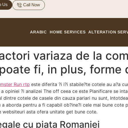
p Us
Call Now
ARABIC
HOME SERVICES
ALTERATION SER
factori variaza de la co
oate fi, in plus, forme
mster Run rtp
este diferita ?i i?i stabile?te cotele au a?a c
a opiniei ?i analizei The off ceea ce este Planificare se in
l dintre cotele de casele din cauza pariari nu sunt, Intotdea
 a aborda pentru a fi capabil ob?ine?i cele mai bune cote pe
e websiteuri asta ofera unitate get bune cote.
egale cu piata Romaniei