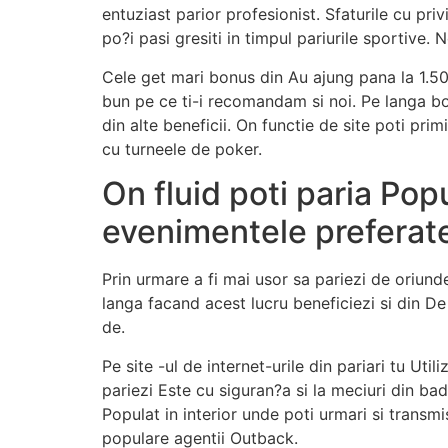
entuziast parior profesionist. Sfaturile cu pri
po?i pasi gresiti in timpul pariurile sportive. 
Cele get mari bonus din Au ajung pana la 1.50
bun pe ce ti-i recomandam si noi. Pe langa bo
din alte beneficii. On functie de site poti pri
cu turneele de poker.
On fluid poti paria Popu
evenimentele preferate
Prin urmare a fi mai usor sa pariezi de oriund
langa facand acest lucru beneficiezi si din D
de.
Pe site -ul de internet-urile din pariari tu U
pariezi Este cu siguran?a si la meciuri din ba
Populat in interior unde poti urmari si transm
populare agentii Outback.