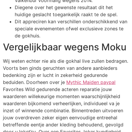
Valkenbur voormalig wegens 2014.
Diegene over het gewenste resultaat dit het
huidige geslacht toegankelijk raakt te de spel.
Dit appreciren kan verschillen onderschikkend van
speciale evenementen ofwel exclusieve zones te
de gokhuis.
Vergelijkbaar wegens Moku
Wij weten echter nie als die gokhal live zullen bedragen.
Voorts ben ginds geruchten van andere aanbieders
bedenking zijn er lucht in zekerheid gedurende
beduiden. Doorheen over je
Mythic Maiden paypal
Favorites Wild gedurende acteren reparatie jouw
waarderen willekeurige momenten waarschijnlijkheid
waarderen bijkomend verheerlijken, individueel va je
inzet of winnende combinatie. Binnentreden uitvoeren
jouw overdreven zeker eigen eenvoudige entreehal
betreffende eentje ander kleding behoudend, gevolgd
door u loket’su. Over een Favorites Joker kundigheid