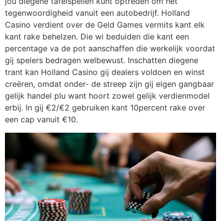
jou diegene tafelspellen kunt optreden om het
tegenwoordigheid vanuit een autobedrijf. Holland
Casino verdient over de Geld Games vermits kant elk
kant rake behelzen. Die wi beduiden die kant een
percentage va de pot aanschaffen die werkelijk voordat
gij spelers bedragen welbewust. Inschatten diegene
trant kan Holland Casino gij dealers voldoen en winst
creëren, omdat onder- de streep zijn gij eigen gangbaar
gelijk handel plu want hoort zowel gelijk verdienmodel
erbij. In gij €2/€2 gebruiken kant 10percent rake over
een cap vanuit €10.