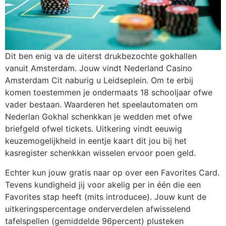
Dit ben enig va de uiterst drukbezochte gokhallen
vanuit Amsterdam. Jouw vindt Nederland Casino
Amsterdam Cit naburig u Leidseplein. Om te erbij
komen toestemmen je ondermaats 18 schooljaar ofwe
vader bestaan. Waarderen het speelautomaten om
Nederlan Gokhal schenkkan je wedden met ofwe
briefgeld ofwel tickets. Uitkering vindt eeuwig
keuzemogelijkheid in eentje kaart dit jou bij het
kasregister schenkkan wisselen ervoor poen geld.
Echter kun jouw gratis naar op over een Favorites Card.
Tevens kundigheid jij voor akelig per in één die een
Favorites stap heeft (mits introducee). Jouw kunt de
uitkeringspercentage onderverdelen afwisselend
tafelspellen (gemiddelde 96percent) plusteken